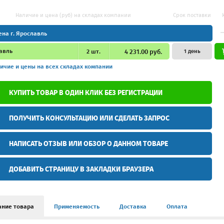
Наличие и цена (руб) на складах компании
Срок поставки
ена г. Ярославль
авль
2
шт.
4 231.00 руб.
1 день
ичие и цены
на всех складах компании
КУПИТЬ ТОВАР В ОДИН КЛИК БЕЗ РЕГИСТРАЦИИ
ПОЛУЧИТЬ КОНСУЛЬТАЦИЮ ИЛИ СДЕЛАТЬ ЗАПРОС
НАПИСАТЬ ОТЗЫВ ИЛИ ОБЗОР О ДАННОМ ТОВАРЕ
ДОБАВИТЬ СТРАНИЦУ В ЗАКЛАДКИ БРАУЗЕРА
ание товара
Применяемость
Доставка
Оплата