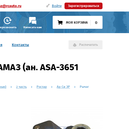
az@rcauto.ru
Войти
Зарегистрироваться
0
МОЯ КОРЗИНА
ерезвонить
Написать нам
ия
Контакты
Распечатать
МАЗ (ан. ASA-3651
ные)
2 часть
Ростар
Ар Си ЭР
Рычаг