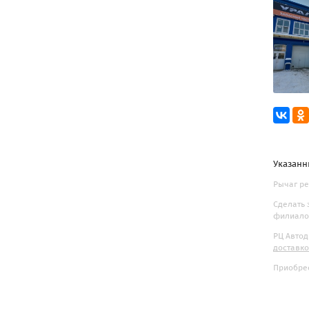
Указанн
Рычаг ре
Сделать 
филиалов
РЦ Автод
доставк
Приобрес