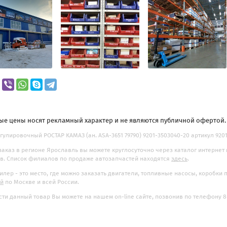
ые цены носят рекламный характер и не являются публичной офертой
гулировочный РОСТАР КАМАЗ (ан. ASA-3651 79790) 9201-3503040-20 артикул 9201-
заказ в регионе Ярославль вы можете круглосуточно через каталог интернет
. Список филиалов по продаже автозапчастей находятся
здесь
.
илер - это место, где можно заказать двигатели, топливные насосы, коробки
ой
по Москве и всей России.
ти данный товар Вы можете на нашем on-line сайте, позвонив по телефону 8-