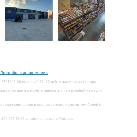
.
Подробная информация
3503040-20 по цене 4 231.00 руб. в наличии на складе.
 магазина или вы можете приехать к нам в любой из наших
 передач сцепление и прочие запчасти для автомобилей с
800-707-61-20, а также в офисе в Москве.