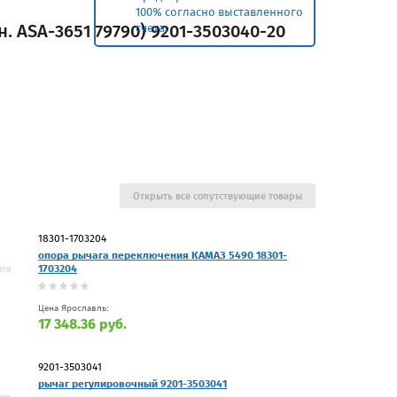
100% согласно выставленного
 ASA-3651 79790) 9201-3503040-20
счета.
Открыть все сопутствующие товары
18301-1703204
опора рычага переключения КАМАЗ 5490 18301-
1703204
Цена Ярославль:
17 348.36 руб.
9201-3503041
рычаг регулировочный 9201-3503041