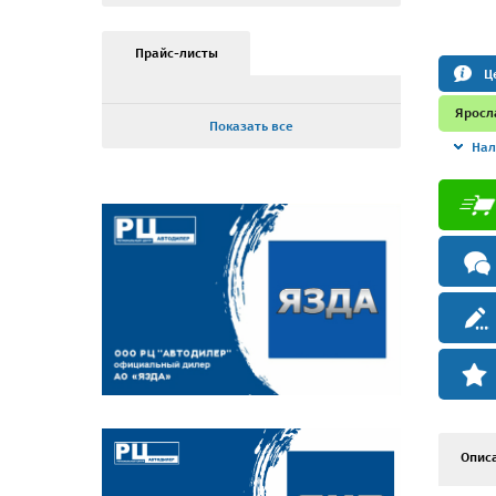
Прайс-листы
Ц
Яросл
Показать все
Нал
Опис