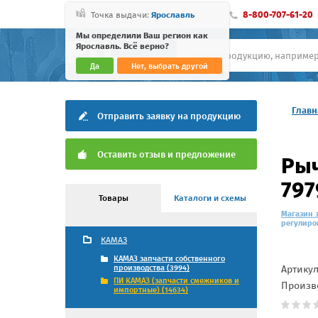
8-800-707-61-20
Точка выдачи:
Ярославль
Мы определили Ваш регион как
Ярославль. Всё верно?
Да
Нет, выбрать другой
Главн
Отправить заявку на продукцию
Оставить отзыв и предложение
Рыч
797
Товары
Каталоги и схемы
Магазин 
регулиров
КАМАЗ
КАМАЗ запчасти собственного
Артику
производства (3994)
ПИ КАМАЗ (запчасти смежников и
Произв
импортные) (14634)