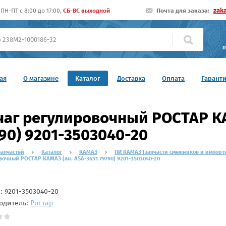
zak
ПН-ПТ c 8:00 до 17:00,
СБ-ВС выходной
Почта для заказа:
П
ая
О магазине
Каталог
Доставка
Оплата
Гарант
аг регулировочный РОСТАР КА
90) 9201-3503040-20
запчастей
Каталог
КАМАЗ
ПИ КАМАЗ (запчасти смежников и импорт
очный РОСТАР КАМАЗ (ан. ASA-3651 79790) 9201-3503040-20
л:
9201-3503040-20
одитель:
Ростар