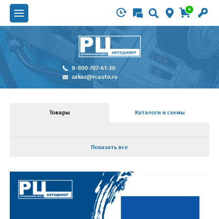
0
8-800-707-61-20
zakaz@rcauto.ru
Товары
Каталоги и схемы
Показать все