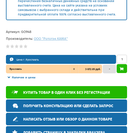
перечисления безналичных денежных средств на основании
выставленного счета. Цена на сайте указана на условиях
самовывоза с выбранного склада и действительна при
предварительной оплате 100% согласно выставленного счета.
Артикул:
GO948
Производитель:
ООО "Рототэк КАМА"
Цена г. Ярославль
Ярославль
0
3 072.05 руб.
–
Наличие и цены
КУПИТЬ ТОВАР В ОДИН КЛИК БЕЗ РЕГИСТРАЦИИ
ПОЛУЧИТЬ КОНСУЛЬТАЦИЮ ИЛИ СДЕЛАТЬ ЗАПРОС
НАПИСАТЬ ОТЗЫВ ИЛИ ОБЗОР О ДАННОМ ТОВАРЕ
ДОБАВИТЬ СТРАНИЦУ В ЗАКЛАДКИ БРАУЗЕРА