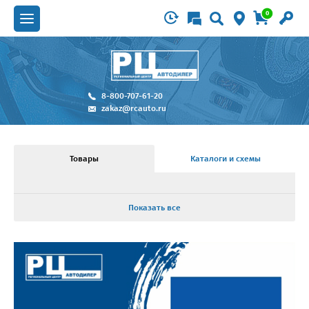
0
8-800-707-61-20
zakaz@rcauto.ru
Товары
Каталоги и схемы
Показать все