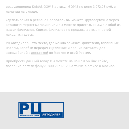
воздухопровод КАМАЗ GO948 артикул GO948 по цене 3 072.05 руб. в
наличии на складе.
Сделать заказ в регионе Ярославль вы можете круглосуточно через
каталог интернет магазина или вы можете приехать к нам в любой из
наших филиалов. Список филиалов по продаже автозапчастей
находятся
здесь
.
РЦ Автодилер - это место, где можно заказать двигатели, топливные
насосы, коробки передач сцепление и прочие запчасти для
автомобилей с
доставкой
по Москве и всей России.
Приобрести данный товар Вы можете на нашем on-line сайте,
позвонив по телефону 8-800-707-61-20, а также в офисе в Москве.