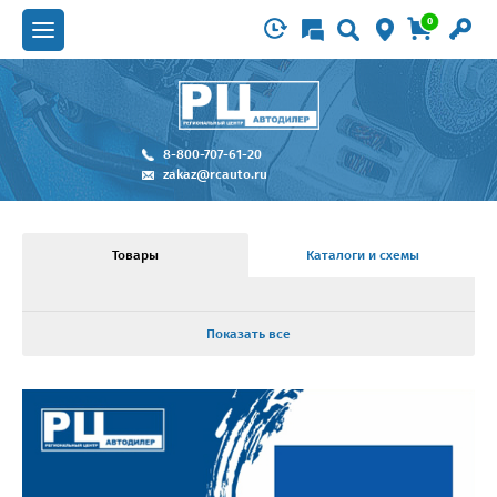
0
8-800-707-61-20
zakaz@rcauto.ru
Товары
Каталоги и схемы
Показать все