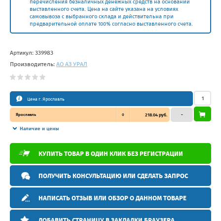
перечисления безналичных денежных средств на основании
выставленного счета. Цена на сайте указана на условиях
самовывоза с выбранного склада и действительна при
предварительной оплате 100% согласно выставленного счета.
Артикул:
339983
Производитель:
АО АЗ УРАЛ
Цена г. Ярославль
Ярославль
0
218.04 руб.
–
Наличие и цены
КУПИТЬ ТОВАР В ОДИН КЛИК БЕЗ РЕГИСТРАЦИИ
ПОЛУЧИТЬ КОНСУЛЬТАЦИЮ ИЛИ СДЕЛАТЬ ЗАПРОС
НАПИСАТЬ ОТЗЫВ ИЛИ ОБЗОР О ДАННОМ ТОВАРЕ
ДОБАВИТЬ СТРАНИЦУ В ЗАКЛАДКИ БРАУЗЕРА