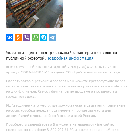
Указанные цены носят рекламный характер и не являются
публичной офертой.
Подробная информация
КОЖУХ РУЛЕВОЙ КОЛОНКИ ЗАДНИЙ УРАЛ (УВК) 4320Х-3403073-10
артикул 4320Х-3403073-10 по цене 703.27 руб. в наличии на складе.
Сделать заказ в регионе Ярославль вы можете круглосуточно через
каталог интернет магазина или вы можете приехать к нам в любой из
наших филиалов. Список филиалов по продаже автозапчастей
находятся
здесь
.
РЦ Автодилер - это место, где можно заказать двигатели, топливные
насосы, коробки передач сцепление и прочие запчасти для
автомобилей с
доставкой
по Москве и всей России.
Приобрести данный товар Вы можете на нашем on-line сайте,
позвонив по телефону 8-800-707-61-20, а также в офисе в Москве.