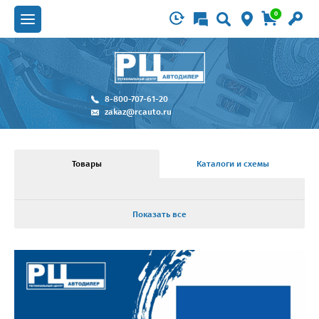
0
8-800-707-61-20
zakaz@rcauto.ru
Товары
Каталоги и схемы
Показать все