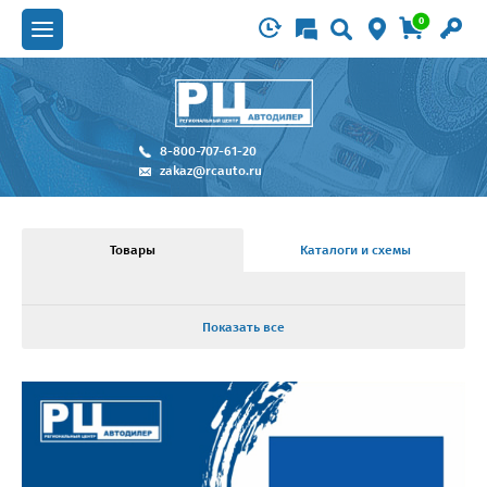
0
8-800-707-61-20
zakaz@rcauto.ru
Товары
Каталоги и схемы
Показать все