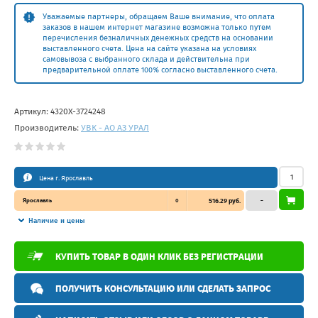
Уважаемые партнеры, обращаем Ваше внимание, что оплата
заказов в нашем интернет магазине возможна только путем
перечисления безналичных денежных средств на основании
выставленного счета. Цена на сайте указана на условиях
самовывоза с выбранного склада и действительна при
предварительной оплате 100% согласно выставленного счета.
Артикул:
4320Х-3724248
Производитель:
УВК - АО АЗ УРАЛ
Цена г. Ярославль
Ярославль
0
516.29 руб.
–
Наличие и цены
КУПИТЬ ТОВАР В ОДИН КЛИК БЕЗ РЕГИСТРАЦИИ
ПОЛУЧИТЬ КОНСУЛЬТАЦИЮ ИЛИ СДЕЛАТЬ ЗАПРОС