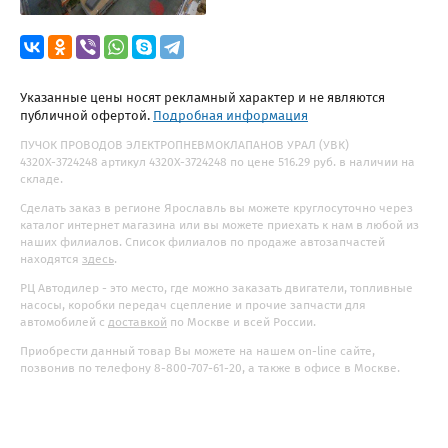
Указанные цены носят рекламный характер и не являются
публичной офертой.
Подробная информация
ПУЧОК ПРОВОДОВ ЭЛЕКТРОПНЕВМОКЛАПАНОВ УРАЛ (УВК)
4320Х-3724248 артикул 4320Х-3724248 по цене 516.29 руб. в наличии на
складе.
Сделать заказ в регионе Ярославль вы можете круглосуточно через
каталог интернет магазина или вы можете приехать к нам в любой из
наших филиалов. Список филиалов по продаже автозапчастей
находятся
здесь
.
РЦ Автодилер - это место, где можно заказать двигатели, топливные
насосы, коробки передач сцепление и прочие запчасти для
автомобилей с
доставкой
по Москве и всей России.
Приобрести данный товар Вы можете на нашем on-line сайте,
позвонив по телефону 8-800-707-61-20, а также в офисе в Москве.