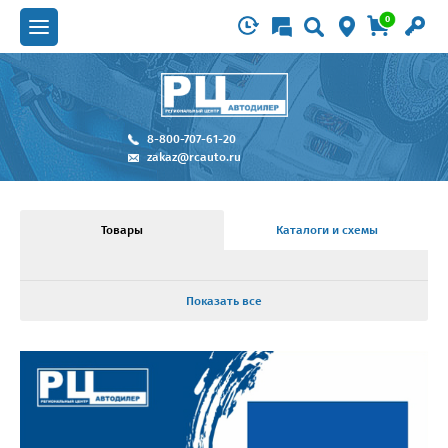
0
8-800-707-61-20
zakaz@rcauto.ru
Товары
Каталоги и схемы
Показать все