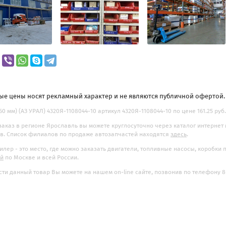
ые цены носят рекламный характер и не являются публичной офертой
160 мм) (АЗ УРАЛ) 4320Я-1108044-10 артикул 4320Я-1108044-10 по цене 161.25 руб
заказ в регионе Ярославль вы можете круглосуточно через каталог интернет
. Список филиалов по продаже автозапчастей находятся
здесь
.
илер - это место, где можно заказать двигатели, топливные насосы, коробки
ой
по Москве и всей России.
ти данный товар Вы можете на нашем on-line сайте, позвонив по телефону 8-