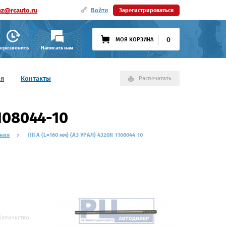
az@rcauto.ru
Войти
Зарегистрироваться
0
МОЯ КОРЗИНА
ерезвонить
Написать нам
ия
Контакты
Распечатать
108044-10
ания
ТЯГА (L=160 мм) (АЗ УРАЛ) 4320Я-1108044-10
Количество