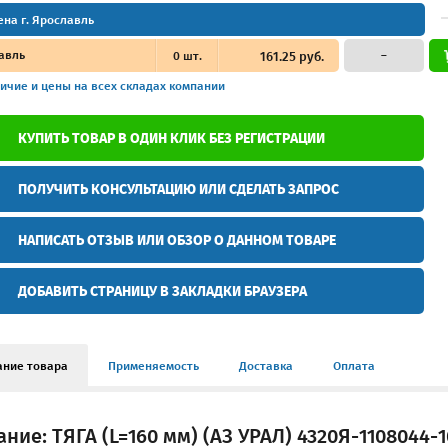
ена г. Ярославль
авль
0
шт.
161.25 руб.
–
ичие и цены
на всех складах компании
КУПИТЬ ТОВАР В ОДИН КЛИК БЕЗ РЕГИСТРАЦИИ
ПОЛУЧИТЬ КОНСУЛЬТАЦИЮ ИЛИ СДЕЛАТЬ ЗАПРОС
НАПИСАТЬ ОТЗЫВ ИЛИ ОБЗОР О ДАННОМ ТОВАРЕ
ДОБАВИТЬ СТРАНИЦУ В ЗАКЛАДКИ БРАУЗЕРА
ание товара
Применяемость
Доставка
Оплата
ние: ТЯГА (L=160 мм) (АЗ УРАЛ) 4320Я-1108044-1