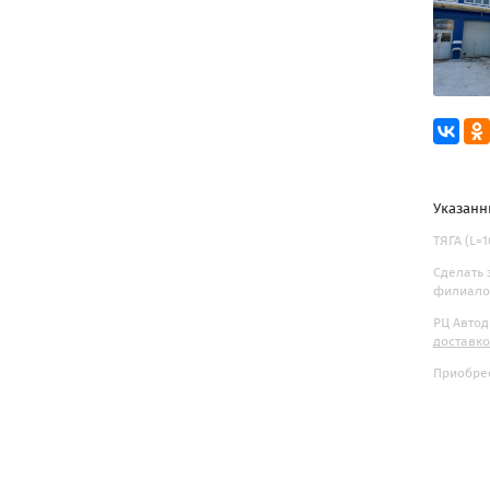
Указанн
ТЯГА (L=
Сделать 
филиалов
РЦ Автод
доставк
Приобрес