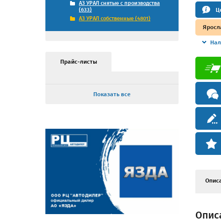
АЗ УРАЛ снятые с производства
Ц
(633)
АЗ УРАЛ собственные (4801)
Яросл
Нал
Прайс-листы
Показать все
Опис
Описа