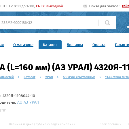
zak
ПН-ПТ c 8:00 до 17:00,
СБ-ВС выходной
Почта для заказа:
П
ая
О магазине
Каталог
Доставка
Оплата
Гарант
А (L=160 мм) (АЗ УРАЛ) 4320Я-1
запчастей
Каталог
УРАЛ
АЗ УРАЛ собственные
11.Система пит
л:
4320Я-1108044-10
одитель:
АО АЗ УРАЛ
Наличие и цена (руб) на складах компании
Срок поставки