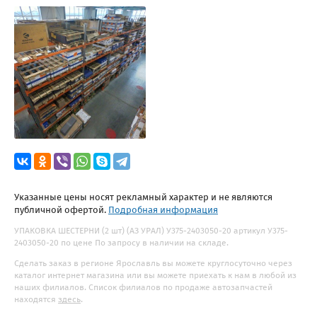
Указанные цены носят рекламный характер и не являются
публичной офертой.
Подробная информация
УПАКОВКА ШЕСТЕРНИ (2 шт) (АЗ УРАЛ) У375-2403050-20 артикул У375-
2403050-20 по цене По запросу в наличии на складе.
Сделать заказ в регионе Ярославль вы можете круглосуточно через
каталог интернет магазина или вы можете приехать к нам в любой из
наших филиалов. Список филиалов по продаже автозапчастей
находятся
здесь
.