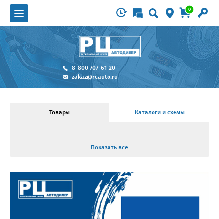
0
8-800-707-61-20
zakaz@rcauto.ru
Товары
Каталоги и схемы
Показать все