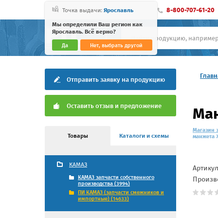
8-800-707-61-20
Точка выдачи:
Ярославль
Мы определили Ваш регион как
Ярославль. Всё верно?
Да
Нет, выбрать другой
Главн
Отправить заявку на продукцию
Оставить отзыв и предложение
Ман
Магазин 
Товары
Каталоги и схемы
манжета 7
КАМАЗ
Артику
КАМАЗ запчасти собственного
Произв
производства (3994)
ПИ КАМАЗ (запчасти смежников и
импортные) (14633)