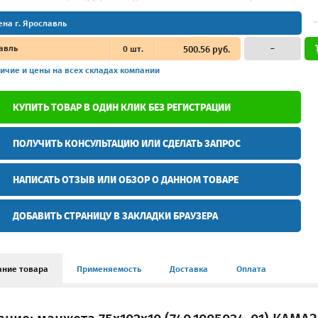
ена г. Ярославль
авль
0
шт.
500.56 руб.
–
ичие и цены
на всех складах компании
КУПИТЬ ТОВАР В ОДИН КЛИК БЕЗ РЕГИСТРАЦИИ
ПОЛУЧИТЬ КОНСУЛЬТАЦИЮ ИЛИ СДЕЛАТЬ ЗАПРОС
НАПИСАТЬ ОТЗЫВ ИЛИ ОБЗОР О ДАННОМ ТОВАРЕ
ДОБАВИТЬ СТРАНИЦУ В ЗАКЛАДКИ БРАУЗЕРА
ание товара
Применяемость
Доставка
Оплата