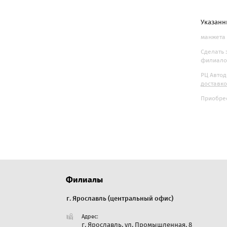
Указанн
манжета 
Сделать 
филиалов
РЦ Автод
доставк
Приобрес
Филиалы
г. Ярославль (центральный офис)
г. Екате
Адрес:
Адре
Дорожная, 35
г. Ярославль, ул. Промышленная, 8
Све