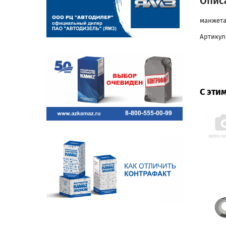
Описа
манжета 
Артикул
С эти