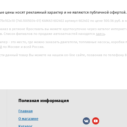
ые цены носят рекламный характер и не являются публичной офертой
75х102х10 (740.1005034-01) КАМАЗ 602402 артикул 602402 по цене 500.56 руб. в 
заказ в регионе Ярославль вы можете круглосуточно через каталог интернет
. Список филиалов по продаже автозапчастей находятся
здесь
.
илер - это место, где можно заказать двигатели, топливные насосы, коробки
ой
по Москве и всей России.
ти данный товар Вы можете на нашем on-line сайте, позвонив по телефону 8-
Полезная информация
ринбург
Главная
г. Барнаул
О магазине
с:
Адрес:
рдловская область, г.
г. Барнаул, ул. Попова, 248/2,
Каталог