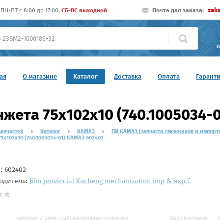
zak
ПН-ПТ c 8:00 до 17:00,
СБ-ВС выходной
Почта для заказа:
П
ая
О магазине
Каталог
Доставка
Оплата
Гарант
жета 75х102х10 (740.1005034-
запчастей
Каталог
КАМАЗ
ПИ КАМАЗ (запчасти смежников и импорт
5х102х10 (740.1005034-01) КАМАЗ 602402
л:
602402
одитель:
Jilin provincial Xucheng mechanization imp & exp.C
Наличие и цена (руб) на складах компании
Срок поставки