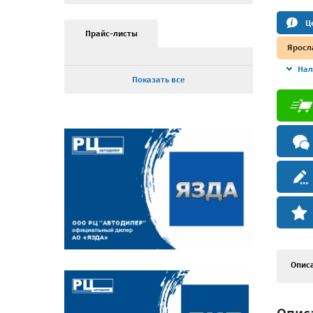
Ц
Прайс-листы
Яросл
Нал
Показать все
Опис