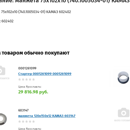
ние: манжета 75х102х10 (740.1005034-01) КАМАЗ
75х102х10 (740.1005034-01) КАМАЗ 602402
: 602402
м товаром обычно покупают
0001261099
Стартер 0001261099 0001261099
Цена Ярославль:
29 816.98 руб.
603147
манжета 120х150х12 КАМАЗ 603147
Цена Ярославль: