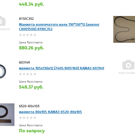
448.34 руб.
8110С352
Манжета коленчатого вала 110*130*12 (аналог
C8001500) 8110С352
Цена Ярославль:
880.26 руб.
603149
манжета 105х130х12 (7405.1005160) КАМАЗ 603149
Цена Ярославль:
548.37 руб.
6520-80х105
манжета 80х105 КАМАЗ 6520-80х105
Цена Ярославль:
По запросу