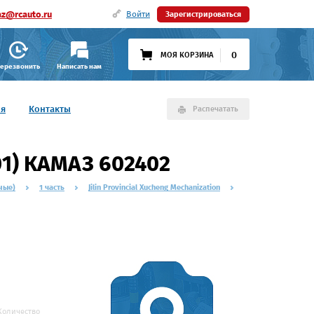
az@rcauto.ru
Войти
Зарегистрироваться
0
МОЯ КОРЗИНА
ерезвонить
Написать нам
ия
Контакты
Распечатать
01) КАМАЗ 602402
ные)
1 часть
Jilin Provincial Xucheng Mechanization
Количество