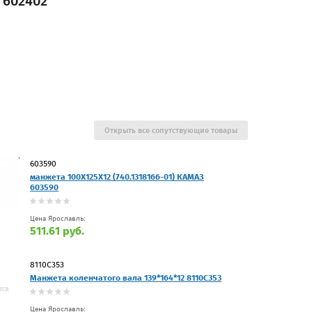
 602402
Открыть все сопутствующие товары
603590
манжета 100Х125Х12 (740.1318166-01) КАМАЗ
603590
Цена Ярославль:
511.61 руб.
8110С353
Манжета коленчатого вала 139*164*12 8110С353
Цена Ярославль: