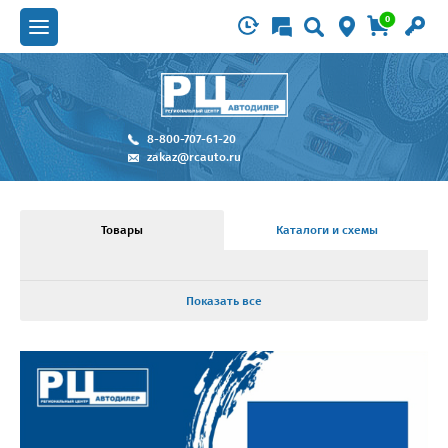
0
8-800-707-61-20
zakaz@rcauto.ru
Товары
Каталоги и схемы
Показать все