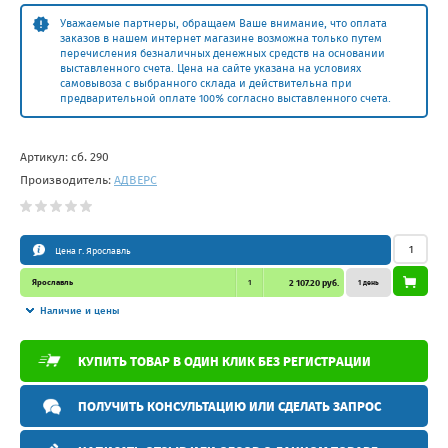
Уважаемые партнеры, обращаем Ваше внимание, что оплата
заказов в нашем интернет магазине возможна только путем
перечисления безналичных денежных средств на основании
выставленного счета. Цена на сайте указана на условиях
самовывоза с выбранного склада и действительна при
предварительной оплате 100% согласно выставленного счета.
Артикул:
сб. 290
Производитель:
АДВЕРС
Цена г. Ярославль
Ярославль
1
2 107.20 руб.
1 день
Наличие и цены
КУПИТЬ ТОВАР В ОДИН КЛИК БЕЗ РЕГИСТРАЦИИ
ПОЛУЧИТЬ КОНСУЛЬТАЦИЮ ИЛИ СДЕЛАТЬ ЗАПРОС