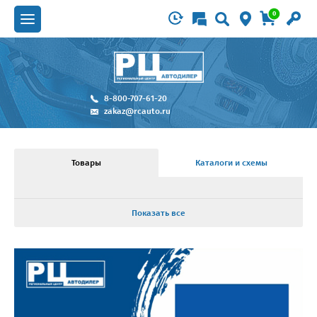
0
8-800-707-61-20
zakaz@rcauto.ru
Товары
Каталоги и схемы
Показать все