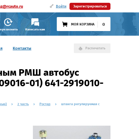
az@rcauto.ru
Войти
Зарегистрироваться
0
МОЯ КОРЗИНА
ерезвонить
Написать нам
ия
Контакты
Распечатать
рным РМШ автобус
909016-01) 641-2919010-
ные)
2 часть
Ростар
штанга регулируемая c