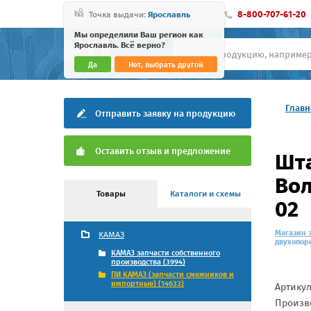
8-800-707-61-20
Точка выдачи:
Ярославль
Мы определили Ваш регион как
Ярославль. Всё верно?
Да
Нет, выбрать другой
Главн
Отправить заявку на продукцию
Оставить отзыв и предложение
Шта
Вол
Товары
Каталоги и схемы
02
Магазин 
КАМАЗ
двухопорн
КАМАЗ запчасти собственного
производства (3994)
ПИ КАМАЗ (запчасти смежников и
импортные) (14633)
Артику
Произв