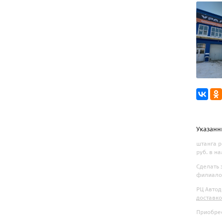
Указанн
штанга р
руб. в н
Сделать 
филиалов
РЦ Автод
доставк
Приобрес