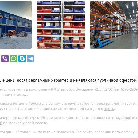
ые цены носят рекламный характер и не являются публичной офертой
егулируемая c двухопорным РМШ автобус Волжанин 5270, 52702 (ан. 5270-2909016
аличии на складе.
заказ в регионе Ярославль вы можете круглосуточно через каталог интернет
. Список филиалов по продаже автозапчастей находятся
здесь
.
илер - это место, где можно заказать двигатели, топливные насосы, коробки
ой
по Москве и всей России.
ти данный товар Вы можете на нашем on-line сайте, позвонив по телефону 8-