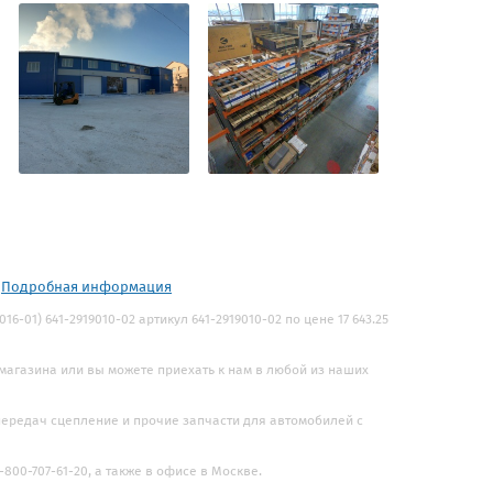
.
Подробная информация
-01) 641-2919010-02 артикул 641-2919010-02 по цене 17 643.25
 магазина или вы можете приехать к нам в любой из наших
 передач сцепление и прочие запчасти для автомобилей с
800-707-61-20, а также в офисе в Москве.