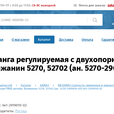
zak
ПН-ПТ c 8:00 до 17:00,
СБ-ВС выходной
Почта для заказа:
П
ая
О магазине
Каталог
Доставка
Оплата
Гарант
нга регулируемая c двухопо
жанин 5270, 52702 (ан. 5270-2
запчастей
Каталог
КАМАЗ
ПИ КАМАЗ (запчасти смежников и импорт
ым РМШ автобус Волжанин 5270, 52702 (ан. 5270-2909016-01) 641-2919010-02
л:
641-2919010-02
одитель:
Ростар