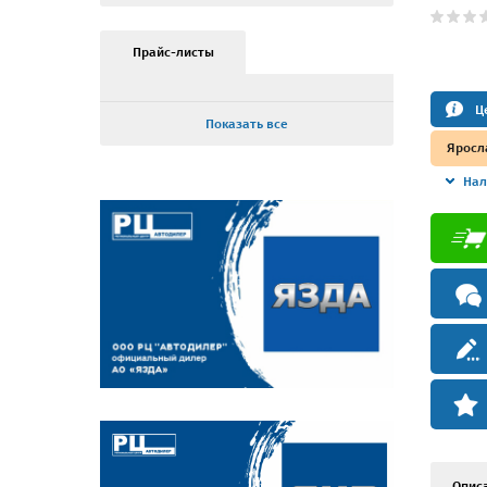
Прайс-листы
Ц
Показать все
Яросл
Нал
Опис