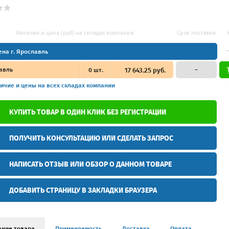
Наличие и цена (руб) на складах компании
Срок поставки
ена г. Ярославль
авль
0
шт.
17 643.25 руб.
–
ичие и цены
на всех складах компании
КУПИТЬ ТОВАР В ОДИН КЛИК БЕЗ РЕГИСТРАЦИИ
ПОЛУЧИТЬ КОНСУЛЬТАЦИЮ ИЛИ СДЕЛАТЬ ЗАПРОС
НАПИСАТЬ ОТЗЫВ ИЛИ ОБЗОР О ДАННОМ ТОВАРЕ
ДОБАВИТЬ СТРАНИЦУ В ЗАКЛАДКИ БРАУЗЕРА
ание товара
Применяемость
Доставка
Оплата