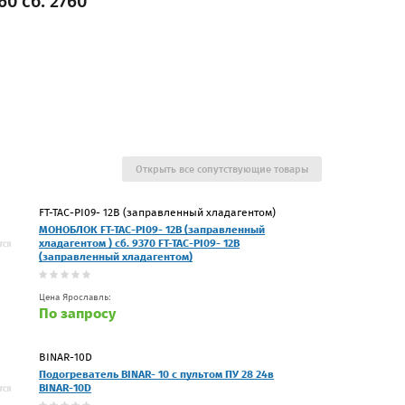
0 сб. 2760
Открыть все сопутствующие товары
FT-TAC-PI09- 12В (заправленный хладагентом)
МОНОБЛОК FT-TAC-PI09- 12В (заправленный
хладагентом ) сб. 9370 FT-TAC-PI09- 12В
(заправленный хладагентом)
Цена Ярославль:
По запросу
BINAR-10D
Подогреватель BINAR- 10 с пультом ПУ 28 24в
BINAR-10D