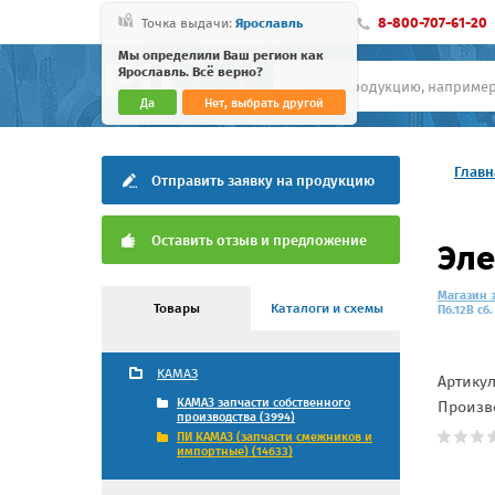
8-800-707-61-20
Точка выдачи:
Ярославль
Мы определили Ваш регион как
Ярославль. Всё верно?
Да
Нет, выбрать другой
Главн
Отправить заявку на продукцию
Оставить отзыв и предложение
Эле
Магазин 
Товары
Каталоги и схемы
П6.12В сб.
КАМАЗ
Артику
КАМАЗ запчасти собственного
Произв
производства (3994)
ПИ КАМАЗ (запчасти смежников и
импортные) (14633)