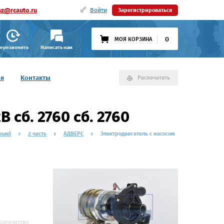
az@rcauto.ru
Войти
Зарегистрироваться
0
МОЯ КОРЗИНА
ерезвонить
Написать нам
ия
Контакты
Распечатать
 сб. 2760 сб. 2760
ные)
2 часть
АДВЕРС
Электродвигатель с насосом
Количество