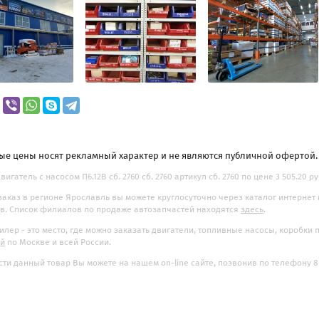
ые цены носят рекламный характер и не являются публичной офертой
игатель с насосом П6.12В сб. 2760 сб. 2760 артикул сб. 2760 по цене 3 505.20 р
заказ в регионе Ярославль вы можете круглосуточно через каталог интернет
. Список филиалов по продаже автозапчастей находятся
здесь
.
илер - это место, где можно заказать двигатели, топливные насосы, коробки
ой
по Москве и всей России.
ти данный товар Вы можете на нашем on-line сайте, позвонив по телефону 8-