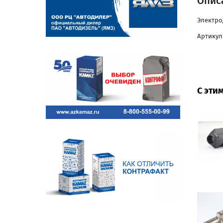
Описа
Электрод
Артикул:
С эти