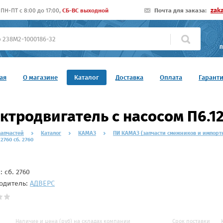
zak
ПН-ПТ c 8:00 до 17:00,
СБ-ВС выходной
Почта для заказа:
П
ая
О магазине
Каталог
Доставка
Оплата
Гарант
ктродвигатель с насосом П6.12В
запчастей
Каталог
КАМАЗ
ПИ КАМАЗ (запчасти смежников и импорт
 2760 сб. 2760
л:
сб. 2760
одитель:
АДВЕРС
Наличие и цена (руб) на складах компании
Срок поставки