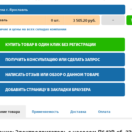
ена г. Ярославль
авль
0
шт.
3 505.20 руб.
–
ичие и цены
на всех складах компании
КУПИТЬ ТОВАР В ОДИН КЛИК БЕЗ РЕГИСТРАЦИИ
ПОЛУЧИТЬ КОНСУЛЬТАЦИЮ ИЛИ СДЕЛАТЬ ЗАПРОС
НАПИСАТЬ ОТЗЫВ ИЛИ ОБЗОР О ДАННОМ ТОВАРЕ
ДОБАВИТЬ СТРАНИЦУ В ЗАКЛАДКИ БРАУЗЕРА
ание товара
Применяемость
Доставка
Оплата