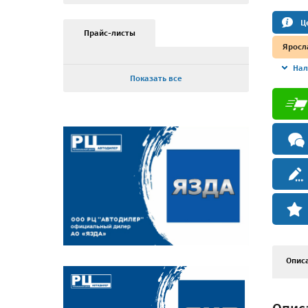
Ц
Прайс-листы
Яросл
Нал
Показать все
Опис