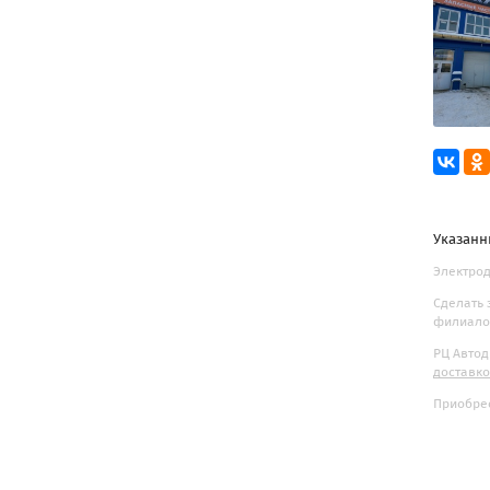
Указанн
Электродв
Сделать 
филиалов
РЦ Автод
доставк
Приобрес