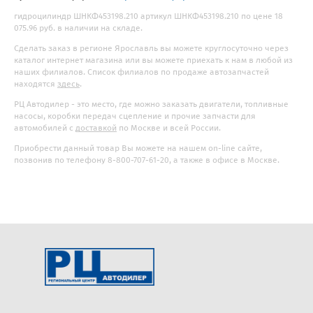
гидроцилиндр ШНКФ453198.210 артикул ШНКФ453198.210 по цене 18
075.96 руб. в наличии на складе.
Сделать заказ в регионе Ярославль вы можете круглосуточно через
каталог интернет магазина или вы можете приехать к нам в любой из
наших филиалов. Список филиалов по продаже автозапчастей
находятся
здесь
.
РЦ Автодилер - это место, где можно заказать двигатели, топливные
насосы, коробки передач сцепление и прочие запчасти для
автомобилей с
доставкой
по Москве и всей России.
Приобрести данный товар Вы можете на нашем on-line сайте,
позвонив по телефону 8-800-707-61-20, а также в офисе в Москве.