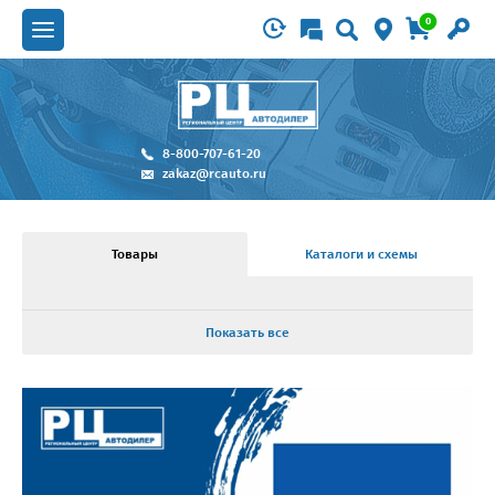
0
8-800-707-61-20
zakaz@rcauto.ru
Товары
Каталоги и схемы
Показать все