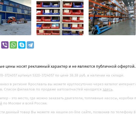
ые цены носят рекламный характер и не являются публичной офертой
20-3724057 артикул 5320-3724057 по цене 38.38 руб. в наличии на складе.
заказ в регионе Ярославль вы можете круглосуточно через каталог интернет
. Список филиалов по продаже автозапчастей находятся
здесь
.
илер - это место, где можно заказать двигатели, топливные насосы, коробки
ой
по Москве и всей России.
ти данный товар Вы можете на нашем on-line сайте, позвонив по телефону 8-