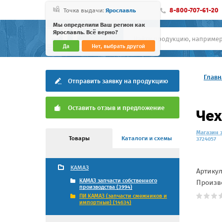
8-800-707-61-20
Точка выдачи:
Ярославль
Мы определили Ваш регион как
Ярославль. Всё верно?
Да
Нет, выбрать другой
Главн
Отправить заявку на продукцию
Оставить отзыв и предложение
Чех
Магазин 
Товары
Каталоги и схемы
3724057
КАМАЗ
Артику
КАМАЗ запчасти собственного
Произв
производства (3994)
ПИ КАМАЗ (запчасти смежников и
импортные) (14634)