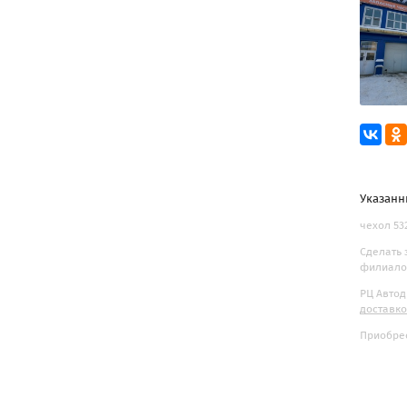
Указанн
чехол 53
Сделать 
филиалов
РЦ Автод
доставк
Приобрес