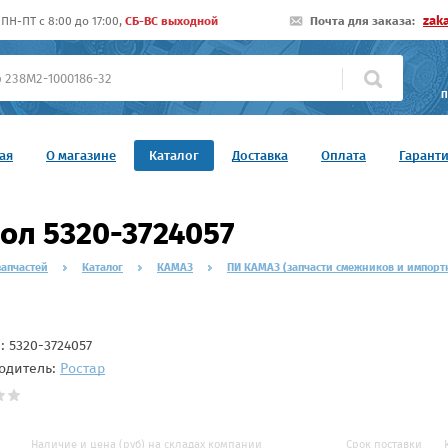
zak
ПН-ПТ c 8:00 до 17:00,
СБ-ВС выходной
Почта для заказа:
П
ая
О магазине
Каталог
Доставка
Оплата
Гарант
ол 5320-3724057
запчастей
Каталог
КАМАЗ
ПИ КАМАЗ (запчасти смежников и импорт
л:
5320-3724057
одитель:
Ростар
Наличие и цена (руб) на складах компании
Срок поставки