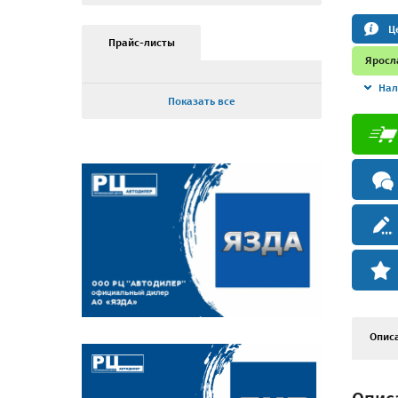
Ц
Прайс-листы
Яросл
Нал
Показать все
Опис