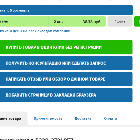
ена г. Ярославль
авль
2
шт.
38.38 руб.
1 день
ичие и цены
на всех складах компании
КУПИТЬ ТОВАР В ОДИН КЛИК БЕЗ РЕГИСТРАЦИИ
ПОЛУЧИТЬ КОНСУЛЬТАЦИЮ ИЛИ СДЕЛАТЬ ЗАПРОС
НАПИСАТЬ ОТЗЫВ ИЛИ ОБЗОР О ДАННОМ ТОВАРЕ
ДОБАВИТЬ СТРАНИЦУ В ЗАКЛАДКИ БРАУЗЕРА
ание товара
Применяемость
Доставка
Оплата