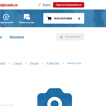
az@rcauto.ru
Войти
Зарегистрироваться
0
МОЯ КОРЗИНА
ерезвонить
Написать нам
ия
Контакты
Распечатать
ные)
2 часть
Ростар
Р-Пластик
чехол 5320-
Количество