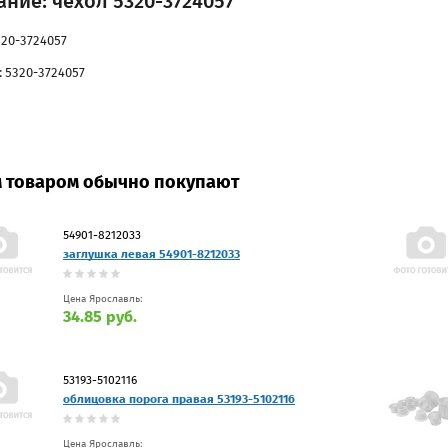
ние: чехол 5320-3724057
320-3724057
: 5320-3724057
м товаром обычно покупают
54901-8212033
заглушка левая 54901-8212033
Цена Ярославль:
34.85 руб.
53193-5102116
облицовка порога правая 53193-5102116
Цена Ярославль: