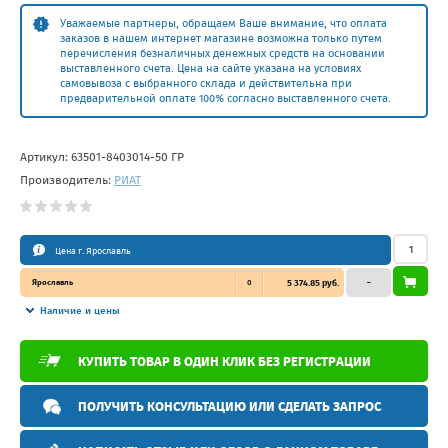
Уважаемые партнеры, обращаем Ваше внимание, что оплата
заказов в нашем интернет магазине возможна только путем
перечисления безналичных денежных средств на основании
выставленного счета. Цена на сайте указана на условиях
самовывоза с выбранного склада и действительна при
предварительной оплате 100% согласно выставленного счета.
Артикул:
63501-8403014-50 ГР
Производитель:
РИАТ
Цена г. Ярославль
Ярославль
0
5 374.85 руб.
–
Наличие и цены
КУПИТЬ ТОВАР В ОДИН КЛИК БЕЗ РЕГИСТРАЦИИ
ПОЛУЧИТЬ КОНСУЛЬТАЦИЮ ИЛИ СДЕЛАТЬ ЗАПРОС