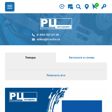
0
8-800-707-61-20
zakaz@rcauto.ru
Товары
Каталоги и схемы
Показать все