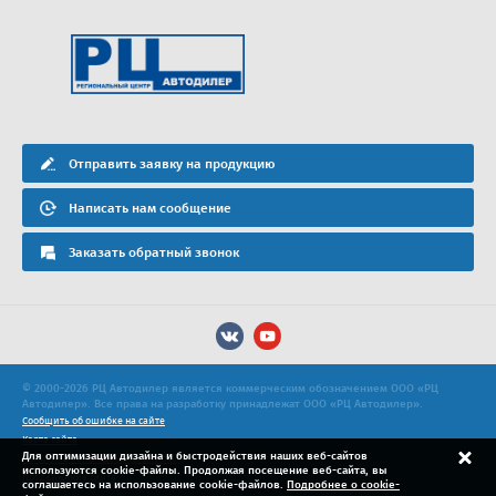
Отправить заявку на продукцию
Написать нам сообщение
Заказать обратный звонок
© 2000-2026 РЦ Автодилер является коммерческим обозначением ООО «РЦ
Автодилер». Все права на разработку принадлежат ООО «РЦ Автодилер».
Сообщить об ошибке на сайте
Карта сайта
Для оптимизации дизайна и быстродействия наших веб-сайтов
Политика конфиденциальности
используются cookie-файлы. Продолжая посещение веб-сайта, вы
Продвижение сайта
соглашаетесь на использование cookie-файлов.
Подробнее о cookie-