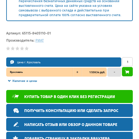
перечисления безналичных денежных средств на основании
выставленного счета. Цена на сайте указана на условиях
самовывоза с выбранного склада и действительна при
предварительной оплате 100% согласно выставленного счета.
Артикул:
65115-8405110-01
Производитель:
РИАТ
Цена г. Ярославль
Ярославль
0
1 559.34 руб.
–
Наличие и цены
КУПИТЬ ТОВАР В ОДИН КЛИК БЕЗ РЕГИСТРАЦИИ
ПОЛУЧИТЬ КОНСУЛЬТАЦИЮ ИЛИ СДЕЛАТЬ ЗАПРОС
НАПИСАТЬ ОТЗЫВ ИЛИ ОБЗОР О ДАННОМ ТОВАРЕ
ДОБАВИТЬ СТРАНИЦУ В ЗАКЛАДКИ БРАУЗЕРА