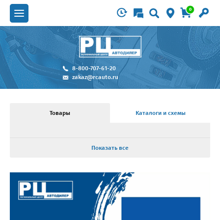
0
8-800-707-61-20
zakaz@rcauto.ru
Товары
Каталоги и схемы
Показать все