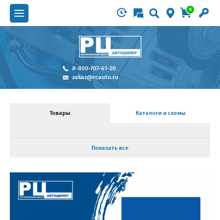
0
8-800-707-61-20
zakaz@rcauto.ru
Товары
Каталоги и схемы
Показать все