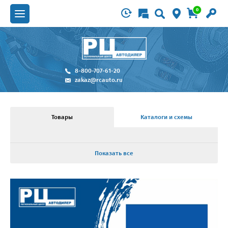
0
8-800-707-61-20
zakaz@rcauto.ru
Товары
Каталоги и схемы
Показать все