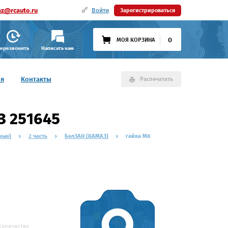
az@rcauto.ru
Войти
Зарегистрироваться
0
МОЯ КОРЗИНА
ерезвонить
Написать нам
ия
Контакты
Распечатать
З 251645
ные)
2 часть
БелЗАН (КАМАЗ)
гайка М8
Количество