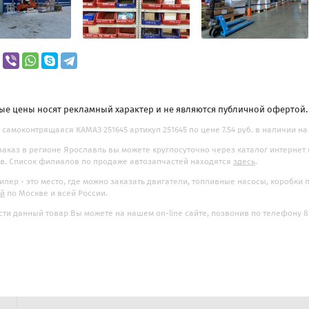
ые цены носят рекламный характер и не являются публичной офертой
 самоконтрящаяся КАМАЗ 251645 артикул 251645 по цене 7.54 руб. в наличии на
заказ в регионе Ярославль вы можете круглосуточно через каталог интернет
. Список филиалов по продаже автозапчастей находятся
здесь
.
илер - это место, где можно заказать двигатели, топливные насосы, коробки
ой
по Москве и всей России.
ти данный товар Вы можете на нашем on-line сайте, позвонив по телефону 8-