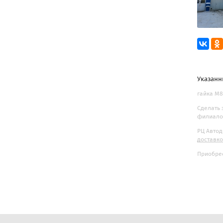
Указанн
гайка М8
Сделать 
филиалов
РЦ Автод
доставк
Приобрес