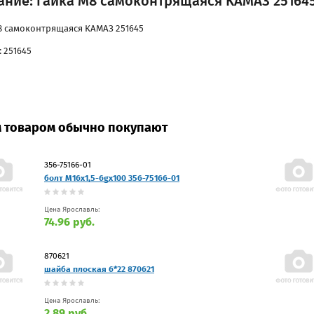
ание: гайка М8 самоконтрящаяся КАМАЗ 25164
8 самоконтрящаяся КАМАЗ 251645
 251645
м товаром обычно покупают
356-75166-01
болт M16x1,5-6gх100 356-75166-01
Цена Ярославль:
74.96 руб.
870621
шайба плоская 6*22 870621
Цена Ярославль:
2.89 руб.