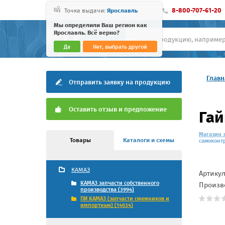
8-800-707-61-20
Точка выдачи:
Ярославль
Мы определили Ваш регион как
Ярославль. Всё верно?
Да
Нет, выбрать другой
Главн
Отправить заявку на продукцию
Оставить отзыв и предложение
Гай
Магазин 
Товары
Каталоги и схемы
самоконт
КАМАЗ
Артику
КАМАЗ запчасти собственного
Произв
производства (3994)
ПИ КАМАЗ (запчасти смежников и
импортные) (14634)