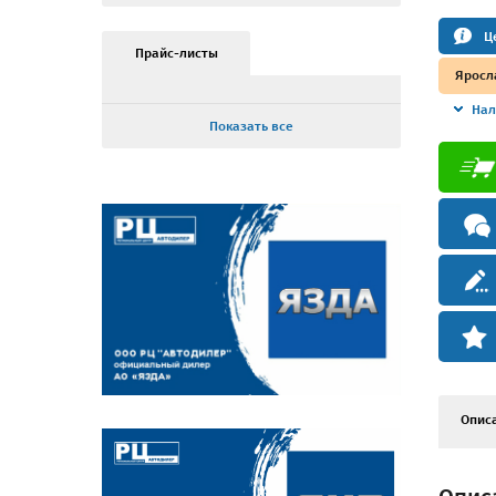
Ц
Прайс-листы
Яросл
Нал
Показать все
Опис