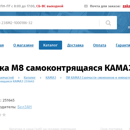
zak
ПН-ПТ c 8:00 до 17:00,
СБ-ВС выходной
Почта для заказа:
П
ая
О магазине
Каталог
Доставка
Оплата
Гарант
ка М8 самоконтрящаяся КАМА
запчастей
Каталог
КАМАЗ
ПИ КАМАЗ (запчасти смежников и импорт
рящаяся КАМАЗ 251645
л:
251645
одитель:
БелЗAН
Наличие и цена (руб) на складах компании
Срок поставки