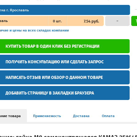
ена г. Ярославль
авль
0
шт.
7.54 руб.
–
ичие и цены
на всех складах компании
КУПИТЬ ТОВАР В ОДИН КЛИК БЕЗ РЕГИСТРАЦИИ
ПОЛУЧИТЬ КОНСУЛЬТАЦИЮ ИЛИ СДЕЛАТЬ ЗАПРОС
НАПИСАТЬ ОТЗЫВ ИЛИ ОБЗОР О ДАННОМ ТОВАРЕ
ДОБАВИТЬ СТРАНИЦУ В ЗАКЛАДКИ БРАУЗЕРА
ание товара
Применяемость
Доставка
Оплата