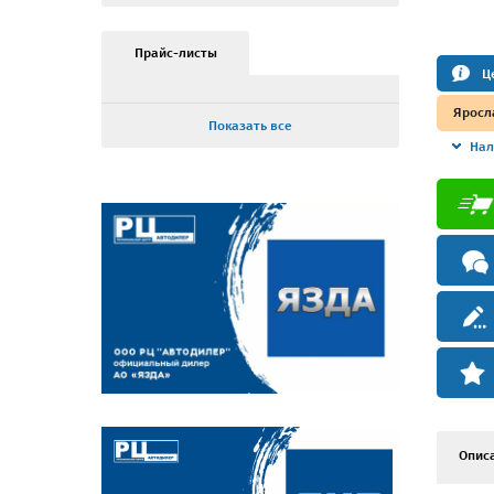
Прайс-листы
Ц
Яросл
Показать все
Нал
Опис