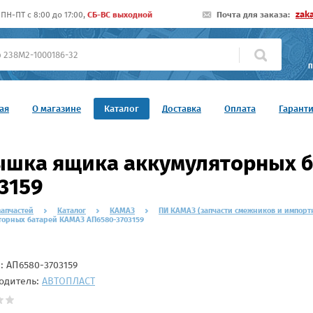
zak
ПН-ПТ c 8:00 до 17:00,
СБ-ВС выходной
Почта для заказа:
П
ая
О магазине
Каталог
Доставка
Оплата
Гарант
шка ящика аккумуляторных б
3159
запчастей
Каталог
КАМАЗ
ПИ КАМАЗ (запчасти смежников и импорт
торных батарей КАМАЗ АП6580-3703159
л:
АП6580-3703159
одитель:
АВТОПЛАСТ