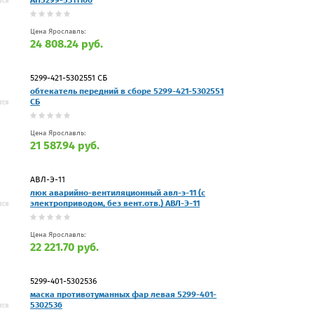
Цена Ярославль:
24 808.24 руб.
5299-421-5302551 СБ
обтекатель передний в сборе 5299-421-5302551
СБ
Цена Ярославль:
21 587.94 руб.
АВЛ-Э-11
люк аварийно-вентиляционный авл-э-11 (с
электроприводом, без вент.отв.) АВЛ-Э-11
Цена Ярославль:
22 221.70 руб.
5299-401-5302536
маска противотуманных фар левая 5299-401-
5302536