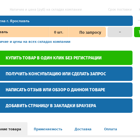
Наличие и цена (руб) на складах компании
Срок поставки
ена г. Ярославль
авль
0
шт.
По запросу
–
ичие и цены
на всех складах компании
КУПИТЬ ТОВАР В ОДИН КЛИК БЕЗ РЕГИСТРАЦИИ
ПОЛУЧИТЬ КОНСУЛЬТАЦИЮ ИЛИ СДЕЛАТЬ ЗАПРОС
НАПИСАТЬ ОТЗЫВ ИЛИ ОБЗОР О ДАННОМ ТОВАРЕ
ДОБАВИТЬ СТРАНИЦУ В ЗАКЛАДКИ БРАУЗЕРА
ание товара
Применяемость
Доставка
Оплата