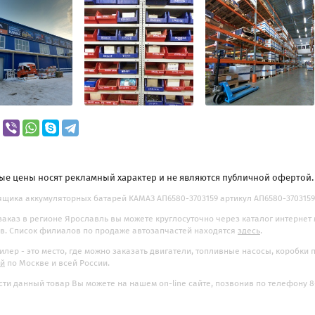
ые цены носят рекламный характер и не являются публичной офертой
щика аккумуляторных батарей КАМАЗ АП6580-3703159 артикул АП6580-3703159 
заказ в регионе Ярославль вы можете круглосуточно через каталог интернет
. Список филиалов по продаже автозапчастей находятся
здесь
.
илер - это место, где можно заказать двигатели, топливные насосы, коробки
ой
по Москве и всей России.
ти данный товар Вы можете на нашем on-line сайте, позвонив по телефону 8-