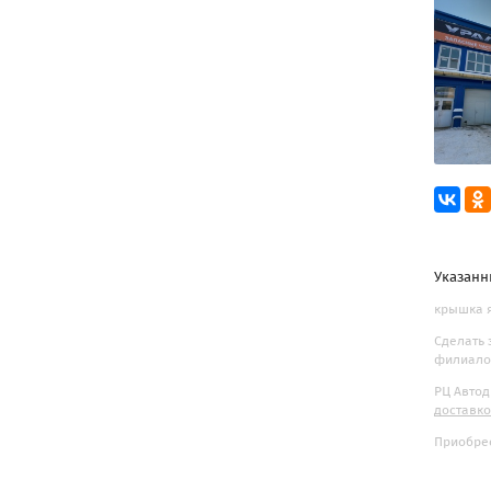
Указанн
крышка я
Сделать 
филиалов
РЦ Автод
доставк
Приобрес