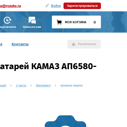
az@rcauto.ru
Войти
Зарегистрироваться
0
МОЯ КОРЗИНА
ерезвонить
Написать нам
ия
Контакты
Распечатать
атарей КАМАЗ АП6580-
ные)
2 часть
Автопласт
крышка ящика