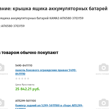
ание: крышка ящика аккумуляторных батарей 
ящика аккумуляторных батарей КАМАЗ АП6580-3703159
: АП6580-3703159
м товаром обычно покупают
5490-8411110
панель бокового ограждения правая 5490-
8411110
Цена Ярославль:
25 842.21 руб.
АП5299-5611100
бампер задний ап 5299-5611100 в сборе АП5299-
5611100