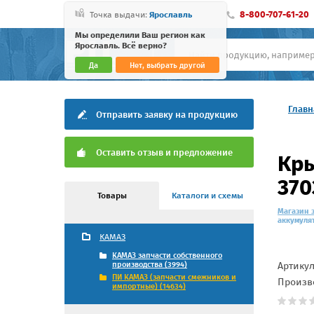
8-800-707-61-20
Точка выдачи:
Ярославль
Мы определили Ваш регион как
Ярославль. Всё верно?
Да
Нет, выбрать другой
Главн
Отправить заявку на продукцию
Оставить отзыв и предложение
Кры
370
Товары
Каталоги и схемы
Магазин 
аккумуля
КАМАЗ
КАМАЗ запчасти собственного
Артику
производства (3994)
ПИ КАМАЗ (запчасти смежников и
Произв
импортные) (14634)