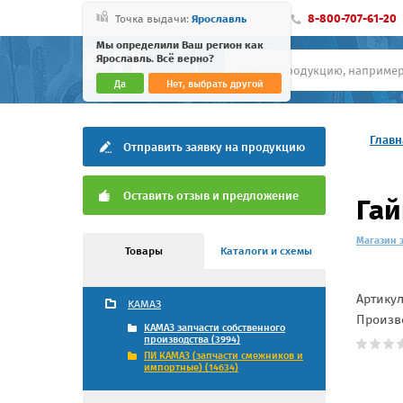
8-800-707-61-20
Точка выдачи:
Ярославль
Мы определили Ваш регион как
Ярославль. Всё верно?
Да
Нет, выбрать другой
Главн
Отправить заявку на продукцию
Оставить отзыв и предложение
Гай
Магазин 
Товары
Каталоги и схемы
Артику
КАМАЗ
Произв
КАМАЗ запчасти собственного
производства (3994)
ПИ КАМАЗ (запчасти смежников и
импортные) (14634)