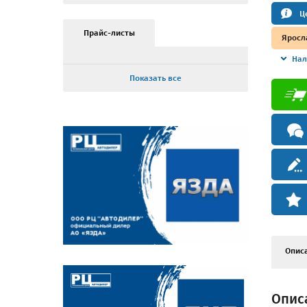
Ц
Прайс-листы
Яросл
Нал
Показать все
Опис
Описа