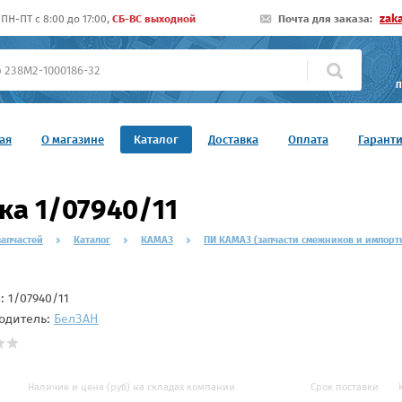
zak
ПН-ПТ c 8:00 до 17:00,
СБ-ВС выходной
Почта для заказа:
П
ая
О магазине
Каталог
Доставка
Оплата
Гарант
ка 1/07940/11
запчастей
Каталог
КАМАЗ
ПИ КАМАЗ (запчасти смежников и импорт
л:
1/07940/11
одитель:
БелЗAН
Наличие и цена (руб) на складах компании
Срок поставки