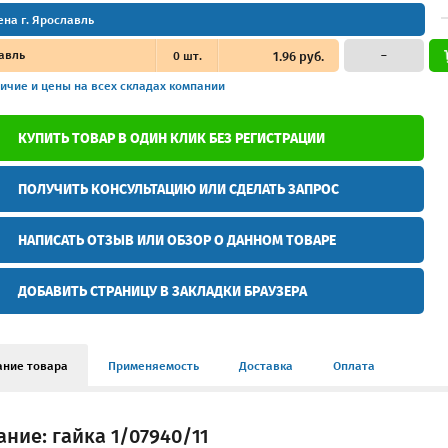
ена г. Ярославль
авль
0
шт.
1.96 руб.
–
ичие и цены
на всех складах компании
КУПИТЬ ТОВАР В ОДИН КЛИК БЕЗ РЕГИСТРАЦИИ
ПОЛУЧИТЬ КОНСУЛЬТАЦИЮ ИЛИ СДЕЛАТЬ ЗАПРОС
НАПИСАТЬ ОТЗЫВ ИЛИ ОБЗОР О ДАННОМ ТОВАРЕ
ДОБАВИТЬ СТРАНИЦУ В ЗАКЛАДКИ БРАУЗЕРА
ание товара
Применяемость
Доставка
Оплата
ние: гайка 1/07940/11