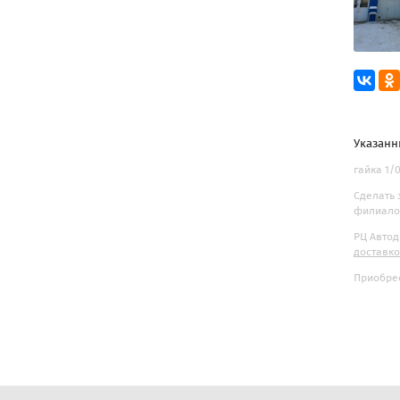
Указанн
гайка 1/0
Сделать 
филиалов
РЦ Автод
доставк
Приобрес