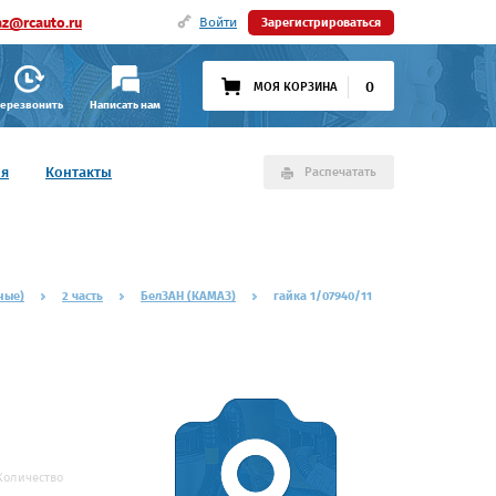
az@rcauto.ru
Войти
Зарегистрироваться
0
МОЯ КОРЗИНА
ерезвонить
Написать нам
ия
Контакты
Распечатать
ные)
2 часть
БелЗАН (КАМАЗ)
гайка 1/07940/11
Количество