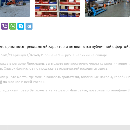
ые цены носят рекламный характер и не являются публичной офертой
7940/11 артикул 1/07940/11 по цене 1.96 руб. в наличии на складе.
заказ в регионе Ярославль вы можете круглосуточно через каталог интернет
. Список филиалов по продаже автозапчастей находятся
здесь
.
илер - это место, где можно заказать двигатели, топливные насосы, коробки
ой
по Москве и всей России.
ти данный товар Вы можете на нашем on-line сайте, позвонив по телефону 8-