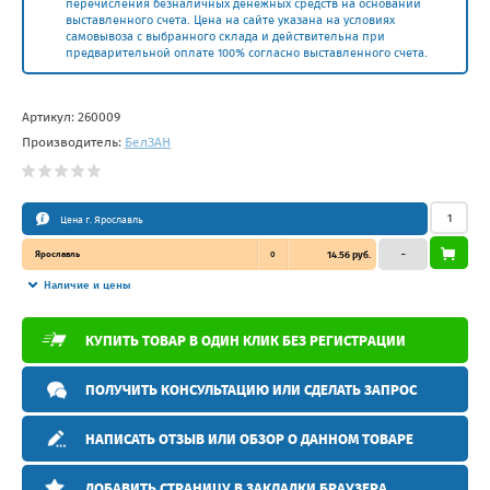
перечисления безналичных денежных средств на основании
выставленного счета. Цена на сайте указана на условиях
самовывоза с выбранного склада и действительна при
предварительной оплате 100% согласно выставленного счета.
Артикул:
260009
Производитель:
БелЗAН
Цена г. Ярославль
Ярославль
0
14.56 руб.
–
Наличие и цены
КУПИТЬ ТОВАР В ОДИН КЛИК БЕЗ РЕГИСТРАЦИИ
ПОЛУЧИТЬ КОНСУЛЬТАЦИЮ ИЛИ СДЕЛАТЬ ЗАПРОС
НАПИСАТЬ ОТЗЫВ ИЛИ ОБЗОР О ДАННОМ ТОВАРЕ
ДОБАВИТЬ СТРАНИЦУ В ЗАКЛАДКИ БРАУЗЕРА