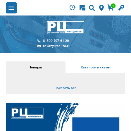
0
8-800-707-61-20
zakaz@rcauto.ru
Товары
Каталоги и схемы
Показать все