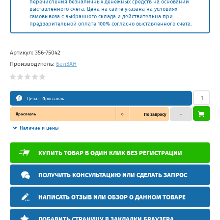
перечисления безналичных денежных средств на основании
выставленного счета. Цена на сайте указана на условиях
самовывоза с выбранного склада и действительна при
предварительной оплате 100% согласно выставленного счета.
Артикул:
356-75042
Производитель:
БелЗAН
Цена г. Ярославль
Ярославль
0
По запросу
–
Наличие и цены
КУПИТЬ ТОВАР В ОДИН КЛИК БЕЗ РЕГИСТРАЦИИ
ПОЛУЧИТЬ КОНСУЛЬТАЦИЮ ИЛИ СДЕЛАТЬ ЗАПРОС
НАПИСАТЬ ОТЗЫВ ИЛИ ОБЗОР О ДАННОМ ТОВАРЕ
ДОБАВИТЬ СТРАНИЦУ В ЗАКЛАДКИ БРАУЗЕРА