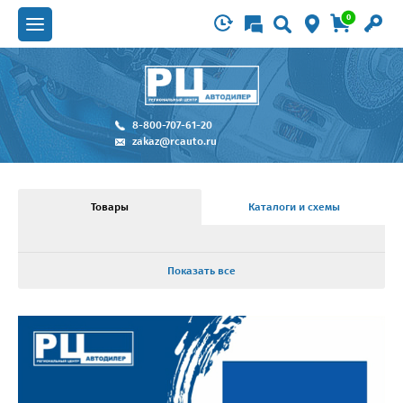
0
8-800-707-61-20
zakaz@rcauto.ru
Товары
Каталоги и схемы
Показать все