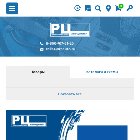
0
8-800-707-61-20
zakaz@rcauto.ru
Товары
Каталоги и схемы
Показать все