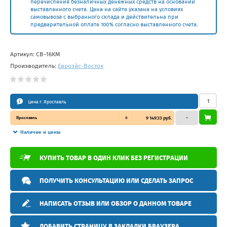
перечисления безналичных денежных средств на основании
выставленного счета. Цена на сайте указана на условиях
самовывоза с выбранного склада и действительна при
предварительной оплате 100% согласно выставленного счета.
Артикул:
СВ-16КМ
Производитель:
Евроэйс-Восток
Цена г. Ярославль
Ярославль
0
9 149.33 руб.
–
Наличие и цены
КУПИТЬ ТОВАР В ОДИН КЛИК БЕЗ РЕГИСТРАЦИИ
ПОЛУЧИТЬ КОНСУЛЬТАЦИЮ ИЛИ СДЕЛАТЬ ЗАПРОС
НАПИСАТЬ ОТЗЫВ ИЛИ ОБЗОР О ДАННОМ ТОВАРЕ
ДОБАВИТЬ СТРАНИЦУ В ЗАКЛАДКИ БРАУЗЕРА