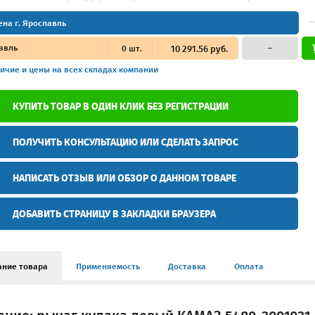
ена г. Ярославль
авль
0
шт.
10 291.56 руб.
–
ичие и цены
на всех складах компании
КУПИТЬ ТОВАР В ОДИН КЛИК БЕЗ РЕГИСТРАЦИИ
ПОЛУЧИТЬ КОНСУЛЬТАЦИЮ ИЛИ СДЕЛАТЬ ЗАПРОС
НАПИСАТЬ ОТЗЫВ ИЛИ ОБЗОР О ДАННОМ ТОВАРЕ
ДОБАВИТЬ СТРАНИЦУ В ЗАКЛАДКИ БРАУЗЕРА
ание товара
Применяемость
Доставка
Оплата