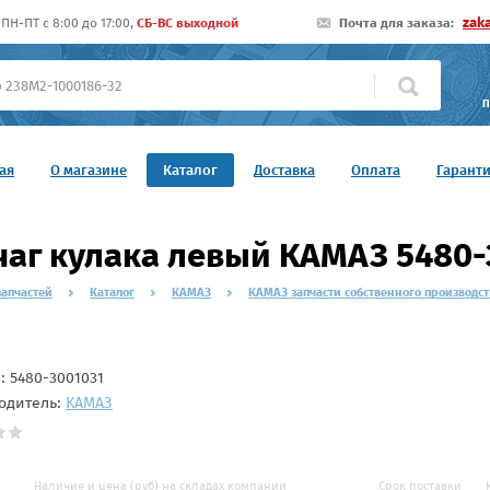
zak
ПН-ПТ c 8:00 до 17:00,
СБ-ВС выходной
Почта для заказа:
П
ая
О магазине
Каталог
Доставка
Оплата
Гарант
аг кулака левый КАМАЗ 5480-
запчастей
Каталог
КАМАЗ
КАМАЗ запчасти собственного производст
л:
5480-3001031
одитель:
КАМАЗ
Наличие и цена (руб) на складах компании
Срок поставки