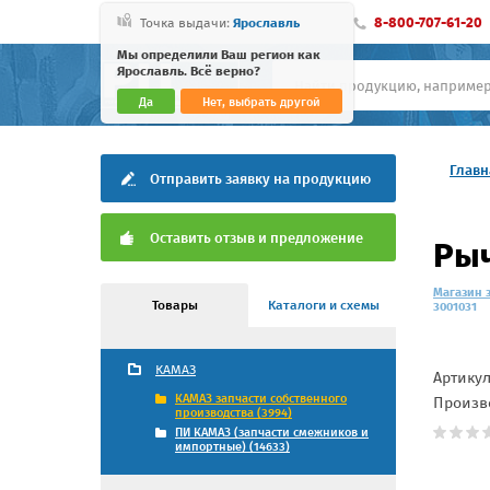
8-800-707-61-20
Точка выдачи:
Ярославль
Мы определили Ваш регион как
Ярославль. Всё верно?
Да
Нет, выбрать другой
Главн
Отправить заявку на продукцию
Оставить отзыв и предложение
Рыч
Магазин 
Товары
Каталоги и схемы
3001031
КАМАЗ
Артику
КАМАЗ запчасти собственного
Произв
производства (3994)
ПИ КАМАЗ (запчасти смежников и
импортные) (14633)