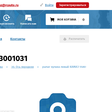
az@rcauto.ru
Войти
Зарегистрироваться
0
МОЯ КОРЗИНА
ерезвонить
Написать нам
ия
Контакты
Распечатать
3001031
ва
30. Ось передняя
рычаг кулака левый КАМАЗ 5480-
Количество