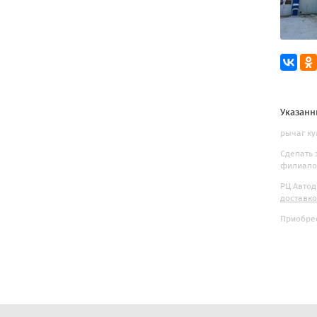
Указанн
рычаг ку
Сделать 
филиалов
РЦ Автод
доставк
Приобрес