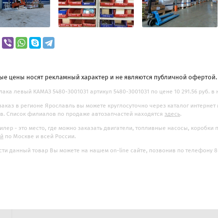
ые цены носят рекламный характер и не являются публичной офертой
лака левый КАМАЗ 5480-3001031 артикул 5480-3001031 по цене 10 291.56 руб. в
заказ в регионе Ярославль вы можете круглосуточно через каталог интернет
. Список филиалов по продаже автозапчастей находятся
здесь
.
илер - это место, где можно заказать двигатели, топливные насосы, коробки
ой
по Москве и всей России.
ти данный товар Вы можете на нашем on-line сайте, позвонив по телефону 8-