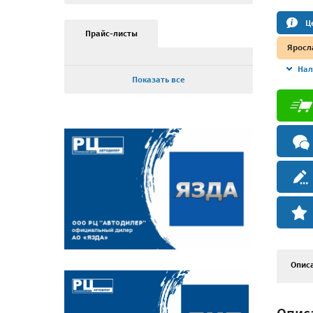
Ц
Прайс-листы
Яросл
Нал
Показать все
Опис