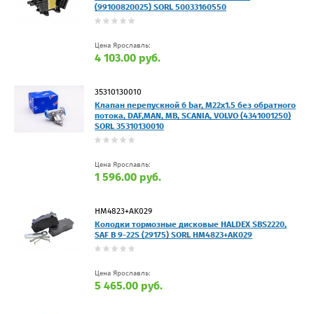
(99100820025) SORL 50033160550
Цена Ярославль:
4 103.00 руб.
35310130010
Клапан перепускной 6 bar, M22х1.5 без обратного
потока, DAF,MAN, MB, SCANIA, VOLVO (4341001250)
SORL 35310130010
Цена Ярославль:
1 596.00 руб.
HM4823+AK029
Колодки тормозные дисковые HALDEX SBS2220,
SAF B 9-22S (29175) SORL HM4823+AK029
Цена Ярославль:
5 465.00 руб.