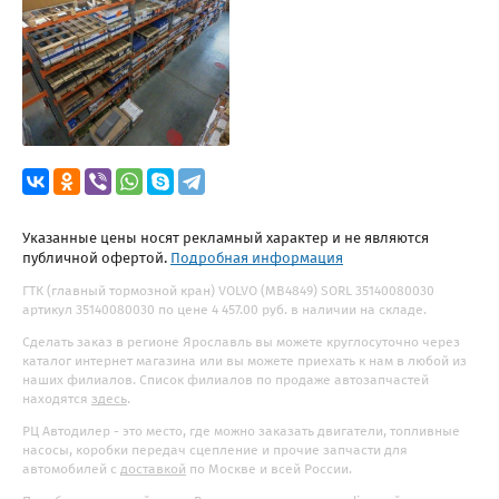
Указанные цены носят рекламный характер и не являются
публичной офертой.
Подробная информация
ГТК (главный тормозной кран) VOLVO (MB4849) SORL 35140080030
артикул 35140080030 по цене 4 457.00 руб. в наличии на складе.
Сделать заказ в регионе Ярославль вы можете круглосуточно через
каталог интернет магазина или вы можете приехать к нам в любой из
наших филиалов. Список филиалов по продаже автозапчастей
находятся
здесь
.
РЦ Автодилер - это место, где можно заказать двигатели, топливные
насосы, коробки передач сцепление и прочие запчасти для
автомобилей с
доставкой
по Москве и всей России.