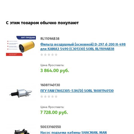
С этим товаром обычно покупают
RL1109AB38
Фильтр воздушный (основной) D-297 d-200 H-498
для КАМАЗ 5490 (C301330) SORL RL1109AB38
Цена Ярославль:
3 864.00 руб.
16081140130
ПГУ FAW (1602305-53H/D) SORL 16081140130
Цена Ярославль:
7 728.00 руб.
50033160550
Насос подъема кабины SHACMAN, MAN