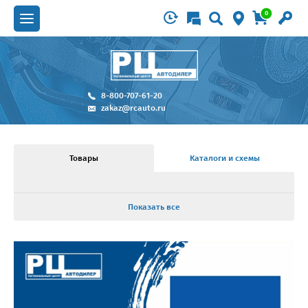
0
8-800-707-61-20
zakaz@rcauto.ru
Товары
Каталоги и схемы
Показать все