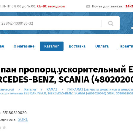
zak
ПН-ПТ c 8:00 до 17:00,
СБ-ВС выходной
Почта для заказа:
П
ая
О магазине
Каталог
Доставка
Оплата
Гарант
пан пропорц.ускорительный EB
CEDES-BENZ, SCANIA (4802020
запчастей
Каталог
КАМАЗ
ПИ КАМАЗ (запчасти смежников и импорт
скорительный EBS DAF, IVECO, MERCEDES-BENZ, SCANIA (4802020040) SORL 351808100
л:
35180810020
одитель:
SORL