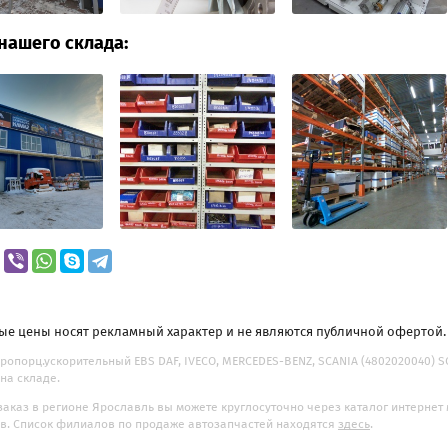
нашего склада:
ые цены носят рекламный характер и не являются публичной офертой
ропорц.ускорительный EBS DAF, IVECO, MERCEDES-BENZ, SCANIA (4802020040) SOR
на складе.
заказ в регионе Ярославль вы можете круглосуточно через каталог интернет
. Список филиалов по продаже автозапчастей находятся
здесь
.