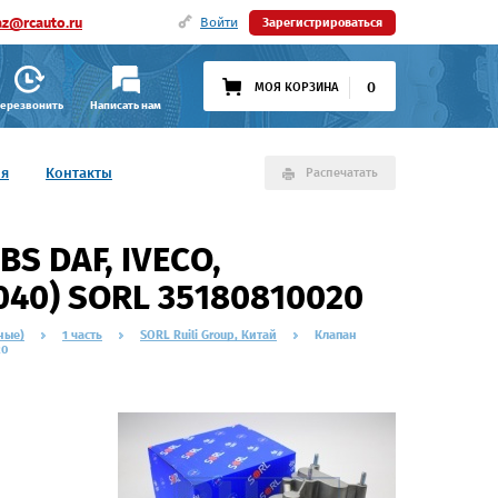
az@rcauto.ru
Войти
Зарегистрироваться
0
МОЯ КОРЗИНА
ерезвонить
Написать нам
ия
Контакты
Распечатать
S DAF, IVECO,
040) SORL 35180810020
ные)
1 часть
SORL Ruili Group, Китай
Клапан
20