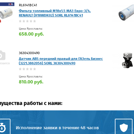
RL6141BC41
Фильтр топливный M18x1.5 МАЗ Евро-3/4,
RENAULT (H18WDK02) SORL RL6141BC41
Цена Ярославль:
658.00 руб.
36304300490
Датчик ABS передний правый для ГАЗель Бизнес
(3221.3862056) SORL 36304300490
Цена Ярославль:
810.00 руб.
ущества работы с нами:
Исполнение заявки в течение 48 часов