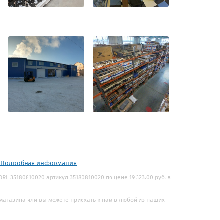
.
Подробная информация
L 35180810020 артикул 35180810020 по цене 19 323.00 руб. в
 магазина или вы можете приехать к нам в любой из наших