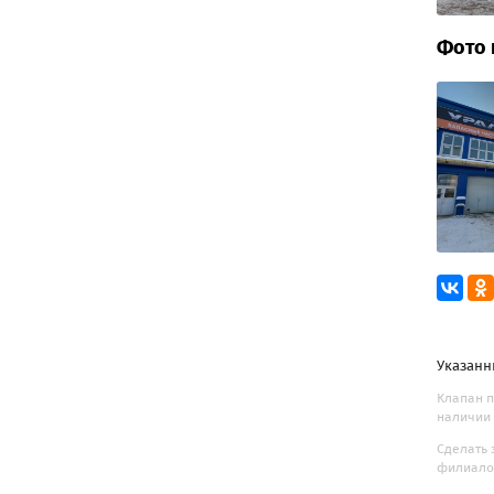
Фото 
Указанн
Клапан п
наличии 
Сделать 
филиалов