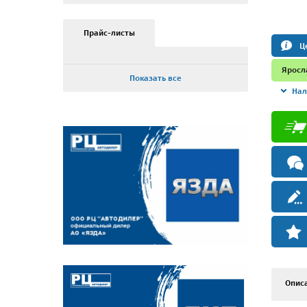
Прайс-листы
Ц
Яросл
Показать все
Нал
Опис