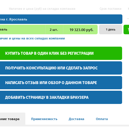
Наличие и цена (руб) на складах компании
Срок поставки
ена г. Ярославль
авль
2
шт.
19 323.00 руб.
1 день
ичие и цены
на всех складах компании
КУПИТЬ ТОВАР В ОДИН КЛИК БЕЗ РЕГИСТРАЦИИ
ПОЛУЧИТЬ КОНСУЛЬТАЦИЮ ИЛИ СДЕЛАТЬ ЗАПРОС
НАПИСАТЬ ОТЗЫВ ИЛИ ОБЗОР О ДАННОМ ТОВАРЕ
ДОБАВИТЬ СТРАНИЦУ В ЗАКЛАДКИ БРАУЗЕРА
ание товара
Применяемость
Доставка
Оплата