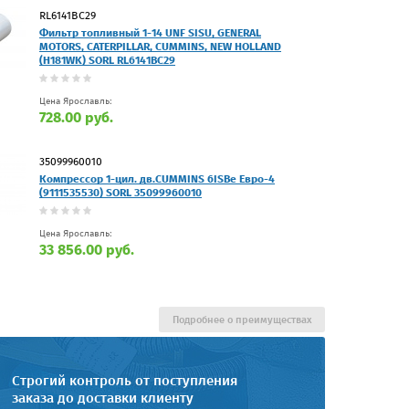
RL6141BC29
Фильтр топливный 1-14 UNF SISU, GENERAL
MOTORS, CATERPILLAR, CUMMINS, NEW HOLLAND
(H181WK) SORL RL6141BC29
Цена Ярославль:
728.00 руб.
35099960010
Компрессор 1-цил. дв.CUMMINS 6ISBe Евро-4
(9111535530) SORL 35099960010
Цена Ярославль:
33 856.00 руб.
Подробнее о преимуществах
Строгий контроль от поступления
заказа до доставки клиенту