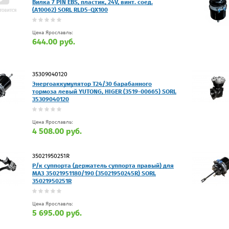
Вилка 7 PIN EBS, пластик, 24V, винт. соед.
(A10062) SORL RLD5-QX100
Цена Ярославль:
644.00 руб.
35309040120
Энергоаккумулятор T24/30 барабанного
тормоза левый YUTONG, HIGER (3519-00665) SORL
35309040120
Цена Ярославль:
4 508.00 руб.
35021950251R
Р/к суппорта (держатель суппорта правый) для
МАЗ 35021951180/190 (35021950245R) SORL
35021950251R
Цена Ярославль:
5 695.00 руб.