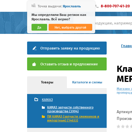
8-800-707-61-20
Точка выдачи:
Ярославль
Мы определили Ваш регион как
Ярославль. Всё верно?
Да
Нет, выбрать другой
Главн
Отправить заявку на продукцию
Оставить отзыв и предложение
Кла
MER
Товары
Каталоги и схемы
Магазин 
пропорц.у
КАМАЗ
КАМАЗ запчасти собственного
Артику
производства (3994)
ПИ КАМАЗ (запчасти смежников и
Произв
импортные) (14633)