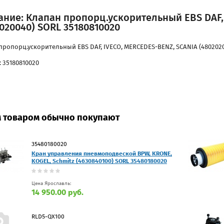
ание: Клапан пропорц.ускорительный EBS DAF,
020040) SORL 35180810020
пропорц.ускорительный EBS DAF, IVECO, MERCEDES-BENZ, SCANIA (4802020
 35180810020
м товаром обычно покупают
35480180020
Кран управления пневмоподвеской BPW, KRONE,
KOGEL, Schmitz (4630840100) SORL 35480180020
Цена Ярославль:
14 950.00 руб.
RLD5-QX100