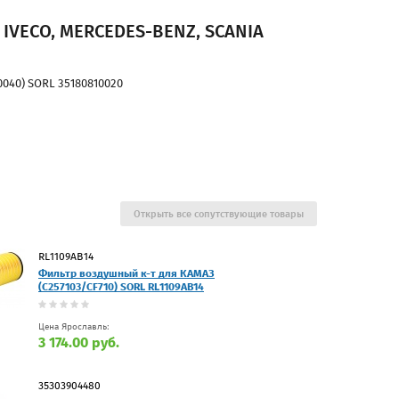
 IVECO, MERCEDES-BENZ, SCANIA
040) SORL 35180810020
Открыть все сопутствующие товары
RL1109AB14
Фильтр воздушный к-т для КАМАЗ
(C257103/CF710) SORL RL1109AB14
Цена Ярославль:
3 174.00 руб.
35303904480