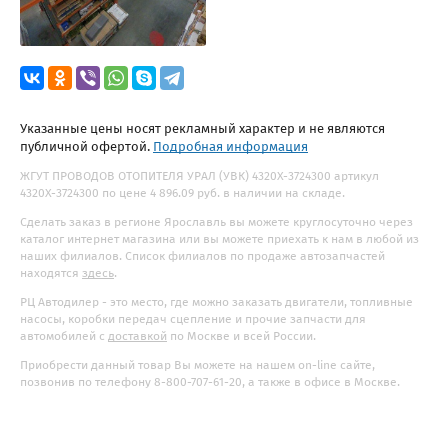
Указанные цены носят рекламный характер и не являются
публичной офертой.
Подробная информация
ЖГУТ ПРОВОДОВ ОТОПИТЕЛЯ УРАЛ (УВК) 4320Х-3724300 артикул
4320Х-3724300 по цене 4 896.09 руб. в наличии на складе.
Сделать заказ в регионе Ярославль вы можете круглосуточно через
каталог интернет магазина или вы можете приехать к нам в любой из
наших филиалов. Список филиалов по продаже автозапчастей
находятся
здесь
.
РЦ Автодилер - это место, где можно заказать двигатели, топливные
насосы, коробки передач сцепление и прочие запчасти для
автомобилей с
доставкой
по Москве и всей России.
Приобрести данный товар Вы можете на нашем on-line сайте,
позвонив по телефону 8-800-707-61-20, а также в офисе в Москве.