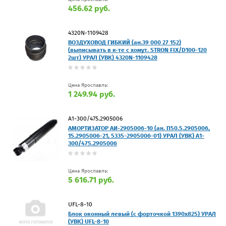
456.62 руб.
4320N-1109428
ВОЗДУХОВОД ГИБКИЙ (ан.39 000 27 152)
(выписывать в к-те с хомут. STRON FIX/D100-120
2шт) УРАЛ (УВК) 4320N-1109428
Цена Ярославль:
1 249.94 руб.
А1-300/475.2905006
АМОРТИЗАТОР АИ-2905006-10 (ан. П50.5.2905006,
15.2905006-21, 5335-2905006-01) УРАЛ (УВК) А1-
300/475.2905006
Цена Ярославль:
5 616.71 руб.
UFL-8-10
Блок оконный левый (с форточкой 1390х825) УРАЛ
(УВК) UFL-8-10