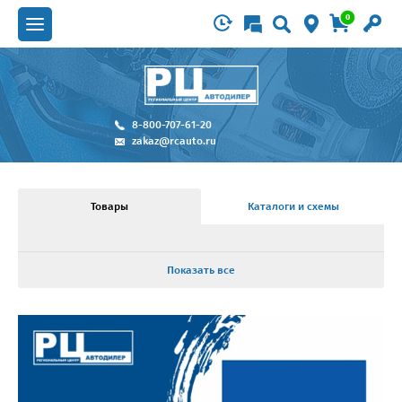
0
8-800-707-61-20
zakaz@rcauto.ru
Товары
Каталоги и схемы
Показать все