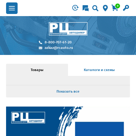
0
8-800-707-61-20
zakaz@rcauto.ru
Товары
Каталоги и схемы
Показать все