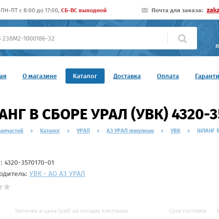
zak
ПН-ПТ c 8:00 до 17:00,
СБ-ВС выходной
Почта для заказа:
П
ая
О магазине
Каталог
Доставка
Оплата
Гарант
НГ В СБОРЕ УРАЛ (УВК) 4320-3
запчастей
Каталог
УРАЛ
АЗ УРАЛ покупные
УВК
ШЛАНГ В
л:
4320-3570170-01
одитель:
УВК - АО АЗ УРАЛ
Наличие и цена (руб) на складах компании
Срок поставки