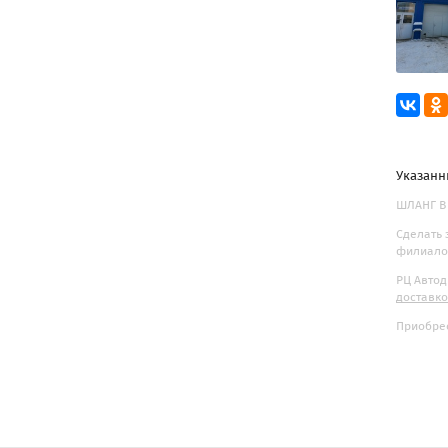
Указанн
ШЛАНГ В 
Сделать 
филиалов
РЦ Автод
доставк
Приобрес