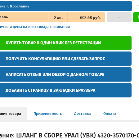
ена г. Ярославль
авль
0
шт.
602.68 руб.
–
ичие и цены
на всех складах компании
КУПИТЬ ТОВАР В ОДИН КЛИК БЕЗ РЕГИСТРАЦИИ
ПОЛУЧИТЬ КОНСУЛЬТАЦИЮ ИЛИ СДЕЛАТЬ ЗАПРОС
НАПИСАТЬ ОТЗЫВ ИЛИ ОБЗОР О ДАННОМ ТОВАРЕ
ДОБАВИТЬ СТРАНИЦУ В ЗАКЛАДКИ БРАУЗЕРА
ание товара
Применяемость
Доставка
Оплата
ние: ШЛАНГ В СБОРЕ УРАЛ (УВК) 4320-3570170-