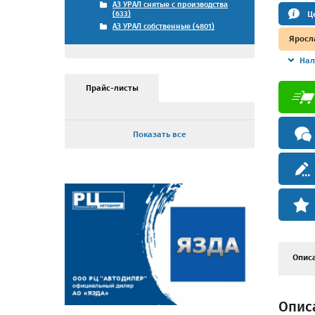
АЗ УРАЛ снятые с производства
Ц
(633)
АЗ УРАЛ собственные (4801)
Яросл
Нал
Прайс-листы
Показать все
Опис
Описа