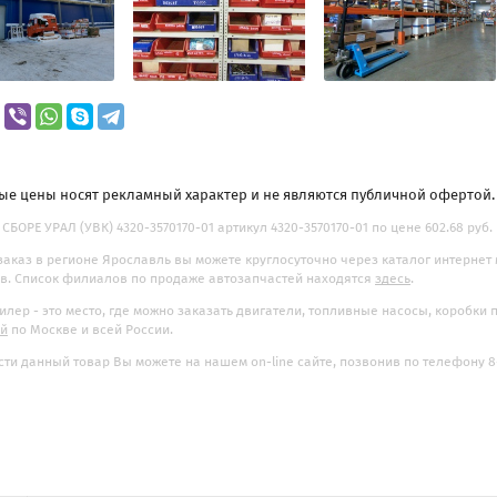
ые цены носят рекламный характер и не являются публичной офертой
СБОРЕ УРАЛ (УВК) 4320-3570170-01 артикул 4320-3570170-01 по цене 602.68 руб.
заказ в регионе Ярославль вы можете круглосуточно через каталог интернет
. Список филиалов по продаже автозапчастей находятся
здесь
.
илер - это место, где можно заказать двигатели, топливные насосы, коробки
ой
по Москве и всей России.
ти данный товар Вы можете на нашем on-line сайте, позвонив по телефону 8-