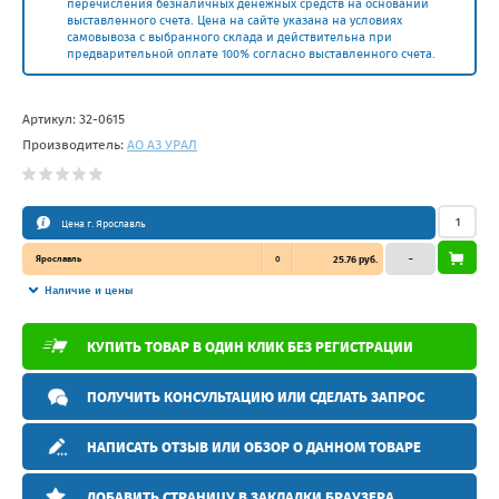
перечисления безналичных денежных средств на основании
выставленного счета. Цена на сайте указана на условиях
самовывоза с выбранного склада и действительна при
предварительной оплате 100% согласно выставленного счета.
Артикул:
32-0615
Производитель:
АО АЗ УРАЛ
Цена г. Ярославль
Ярославль
0
25.76 руб.
–
Наличие и цены
КУПИТЬ ТОВАР В ОДИН КЛИК БЕЗ РЕГИСТРАЦИИ
ПОЛУЧИТЬ КОНСУЛЬТАЦИЮ ИЛИ СДЕЛАТЬ ЗАПРОС
НАПИСАТЬ ОТЗЫВ ИЛИ ОБЗОР О ДАННОМ ТОВАРЕ
ДОБАВИТЬ СТРАНИЦУ В ЗАКЛАДКИ БРАУЗЕРА