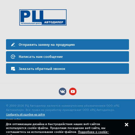
Отправить заявку на продукцию
Написать нам сообщение
Заказать обратный звонок
© 2000-2026 РЦ Автодилер является коммерческим обозначением ООО «РЦ
Автодилер». Все права на разработку принадлежат ООО «РЦ Автодилер».
Сообщить об ошибке на сайте
Карта сайта
Для оптимизации дизайна и быстродействия наших веб-сайтов
Политика конфиденциальности
используются cookie-файлы. Продолжая посещение веб-сайта, вы
Продвижение сайта
соглашаетесь на использование cookie-файлов.
Подробнее о cookie-