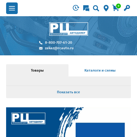
0
8-800-707-61-20
zakaz@rcauto.ru
Товары
Каталоги и схемы
Показать все