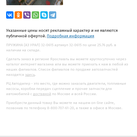
Указанные цены носят рекламный характер и не являются
публичной офертой.
Подробная информация
ПРУЖИНА (АЗ УРАЛ) 32-0615 артикул 32-0615 по цене 25.76 руб. в
наличии на складе.
Сделать заказ в регионе Ярославль вы можете круглосуточно через
каталог интернет магазина или вы можете приехать к нам в любой из
наших филиалов. Список филиалов по продаже автозапчастей
находятся
здесь
.
РЦ Автодилер - это место, где можно заказать двигатели, топливные
насосы, коробки передач сцепление и прочие запчасти для
автомобилей с
доставкой
по Москве и всей России.
Приобрести данный товар Вы можете на нашем on-line сайте,
позвонив по телефону 8-800-707-61-20, а также в офисе в Москве.