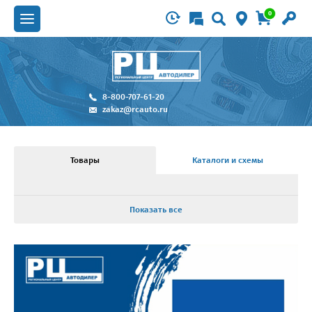
0
8-800-707-61-20
zakaz@rcauto.ru
Товары
Каталоги и схемы
Показать все