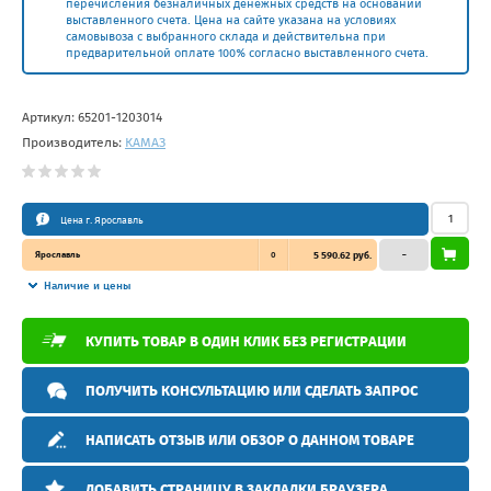
перечисления безналичных денежных средств на основании
выставленного счета. Цена на сайте указана на условиях
самовывоза с выбранного склада и действительна при
предварительной оплате 100% согласно выставленного счета.
Артикул:
65201-1203014
Производитель:
КАМАЗ
Цена г. Ярославль
Ярославль
0
5 590.62 руб.
–
Наличие и цены
КУПИТЬ ТОВАР В ОДИН КЛИК БЕЗ РЕГИСТРАЦИИ
ПОЛУЧИТЬ КОНСУЛЬТАЦИЮ ИЛИ СДЕЛАТЬ ЗАПРОС
НАПИСАТЬ ОТЗЫВ ИЛИ ОБЗОР О ДАННОМ ТОВАРЕ
ДОБАВИТЬ СТРАНИЦУ В ЗАКЛАДКИ БРАУЗЕРА