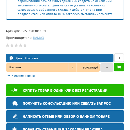
перечисления безналичных денежных средств на основании
выставленного счета. Цена на сайте указана на условиях
самовывоза с выбранного склада и действительна при
предварительной оплате 100% согласно выставленного счета.
Артикул:
6522-1203013-31
Производитель:
КАМАЗ
Цена г. Ярославль
Ярославль
0
9 290.05 руб.
–
Наличие и цены
КУПИТЬ ТОВАР В ОДИН КЛИК БЕЗ РЕГИСТРАЦИИ
ПОЛУЧИТЬ КОНСУЛЬТАЦИЮ ИЛИ СДЕЛАТЬ ЗАПРОС
НАПИСАТЬ ОТЗЫВ ИЛИ ОБЗОР О ДАННОМ ТОВАРЕ
ДОБАВИТЬ СТРАНИЦУ В ЗАКЛАДКИ БРАУЗЕРА