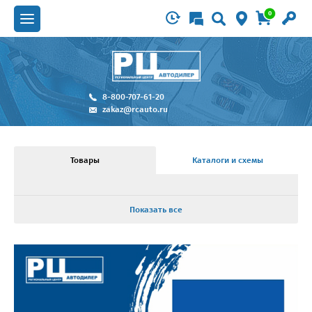
0
8-800-707-61-20
zakaz@rcauto.ru
Товары
Каталоги и схемы
Показать все