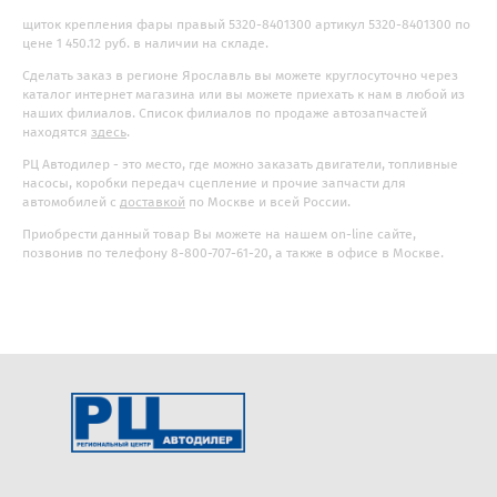
щиток крепления фары правый 5320-8401300 артикул 5320-8401300 по
цене 1 450.12 руб. в наличии на складе.
Сделать заказ в регионе Ярославль вы можете круглосуточно через
каталог интернет магазина или вы можете приехать к нам в любой из
наших филиалов. Список филиалов по продаже автозапчастей
находятся
здесь
.
РЦ Автодилер - это место, где можно заказать двигатели, топливные
насосы, коробки передач сцепление и прочие запчасти для
автомобилей с
доставкой
по Москве и всей России.
Приобрести данный товар Вы можете на нашем on-line сайте,
позвонив по телефону 8-800-707-61-20, а также в офисе в Москве.