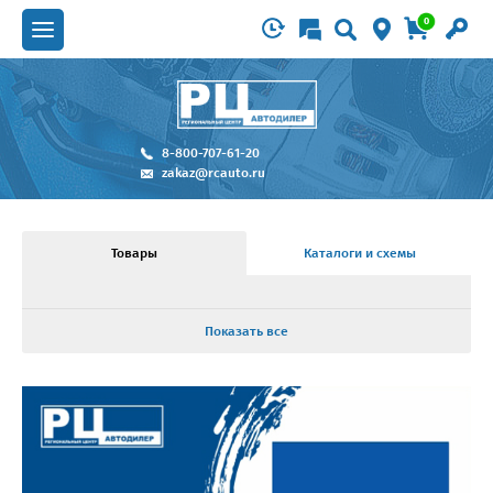
0
8-800-707-61-20
zakaz@rcauto.ru
Товары
Каталоги и схемы
Показать все