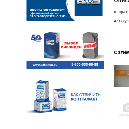
Опис
опора п
Артикул:
С эти