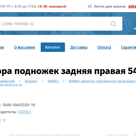
zak
ПН-ПТ c 8:00 до 17:00,
СБ-ВС выходной
Почта для заказа:
П
ая
О магазине
Каталог
Доставка
Оплата
Гарант
ра подножек задняя правая 5
запчастей
Каталог
КАМАЗ
КАМАЗ запчасти собственного производст
90-8405320-10
л:
5490-8405320-10
одитель:
КАМАЗ
Наличие и цена (руб) на складах компании
Срок поставки