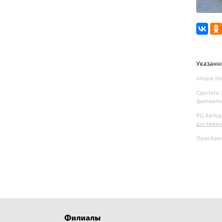
Указанн
опора по
Сделать 
филиалов
РЦ Автод
доставк
Приобрес
Филиалы