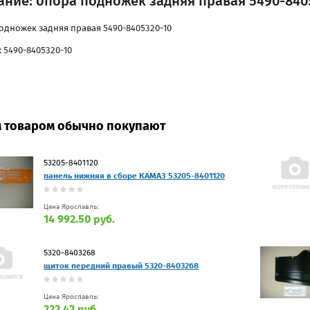
ание: опора подножек задняя правая 5490-840
одножек задняя правая 5490-8405320-10
 5490-8405320-10
м товаром обычно покупают
53205-8401120
панель нижняя в сборе КАМАЗ 53205-8401120
Цена Ярославль:
14 992.50 руб.
5320-8403268
щиток передний правый 5320-8403268
Цена Ярославль:
222.42 руб.