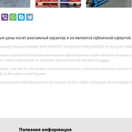
ые цены носят рекламный характер и не являются публичной офертой
дножек задняя правая 5490-8405320-10 артикул 5490-8405320-10 по цене 4 538.
заказ в регионе Ярославль вы можете круглосуточно через каталог интернет
. Список филиалов по продаже автозапчастей находятся
здесь
.
илер - это место, где можно заказать двигатели, топливные насосы, коробки
ой
по Москве и всей России.
ти данный товар Вы можете на нашем on-line сайте, позвонив по телефону 8-
Полезная информация