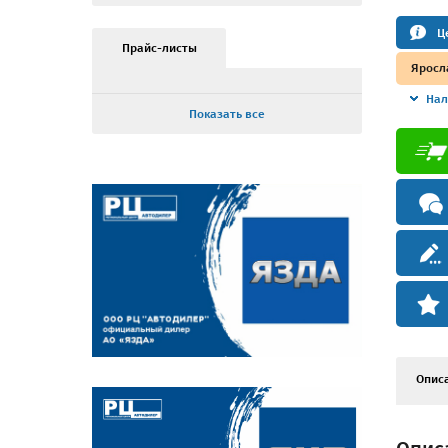
Ц
Прайс-листы
Яросл
Нал
Показать все
Опис