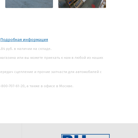
.
Подробная информация
84 руб. в наличии на складе.
 магазина или вы можете приехать к нам в любой из наших
 передач сцепление и прочие запчасти для автомобилей с
800-707-61-20, а также в офисе в Москве.