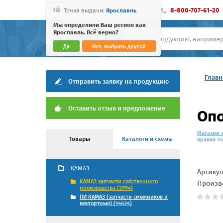
8-800-707-61-20
Точка выдачи:
Ярославль
Мы определили Ваш регион как
Ярославль. Всё верно?
Да
Нет, выбрать другой
Главн
Отправить заявку на продукцию
Оставить отзыв и предложение
Опо
Магазин 
Товары
Каталоги и схемы
правая 54
КАМАЗ
Артику
КАМАЗ запчасти собственного
Произв
производства (3994)
ПИ КАМАЗ (запчасти смежников и
импортные) (14634)