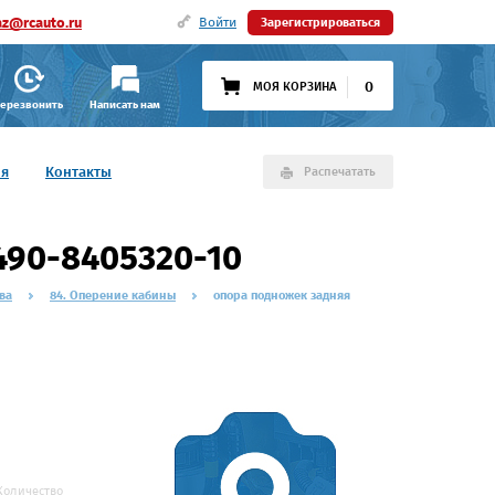
az@rcauto.ru
Войти
Зарегистрироваться
0
МОЯ КОРЗИНА
ерезвонить
Написать нам
ия
Контакты
Распечатать
490-8405320-10
ва
84. Оперение кабины
опора подножек задняя
Количество