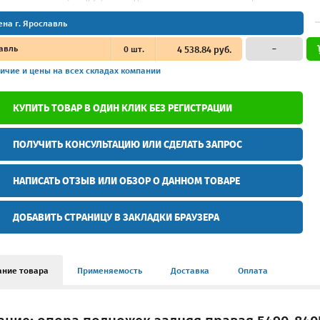
ена г. Ярославль
авль
0
шт.
4 538.84 руб.
–
ичие и цены
на всех складах компании
КУПИТЬ ТОВАР В ОДИН КЛИК БЕЗ РЕГИСТРАЦИИ
ПОЛУЧИТЬ КОНСУЛЬТАЦИЮ ИЛИ СДЕЛАТЬ ЗАПРОС
НАПИСАТЬ ОТЗЫВ ИЛИ ОБЗОР О ДАННОМ ТОВАРЕ
ДОБАВИТЬ СТРАНИЦУ В ЗАКЛАДКИ БРАУЗЕРА
ание товара
Применяемость
Доставка
Оплата