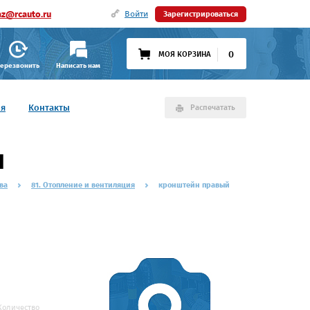
az@rcauto.ru
Войти
Зарегистрироваться
0
МОЯ КОРЗИНА
ерезвонить
Написать нам
ия
Контакты
Распечатать
1
ва
81. Отопление и вентиляция
кронштейн правый
Количество