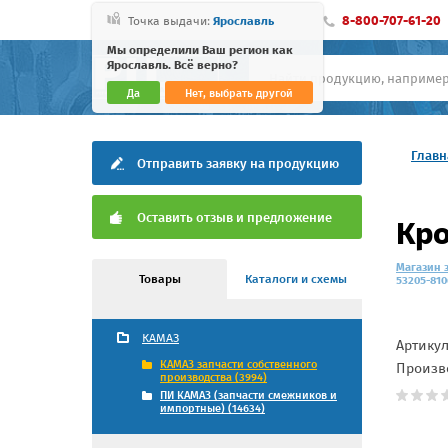
8-800-707-61-20
Точка выдачи:
Ярославль
Мы определили Ваш регион как
Ярославль. Всё верно?
Да
Нет, выбрать другой
Главн
Отправить заявку на продукцию
Оставить отзыв и предложение
Кро
Магазин 
Товары
Каталоги и схемы
53205-810
КАМАЗ
Артику
КАМАЗ запчасти собственного
Произв
производства (3994)
ПИ КАМАЗ (запчасти смежников и
импортные) (14634)