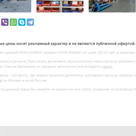
ые цены носят рекламный характер и не являются публичной офертой
н правый 53205-8106021 артикул 53205-8106021 по цене 202.32 руб. в наличии 
заказ в регионе Ярославль вы можете круглосуточно через каталог интернет
. Список филиалов по продаже автозапчастей находятся
здесь
.
илер - это место, где можно заказать двигатели, топливные насосы, коробки
ой
по Москве и всей России.
ти данный товар Вы можете на нашем on-line сайте, позвонив по телефону 8-