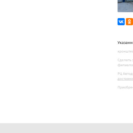
Указанн
кронштей
Сделать 
филиалов
РЦ Автод
доставк
Приобрес