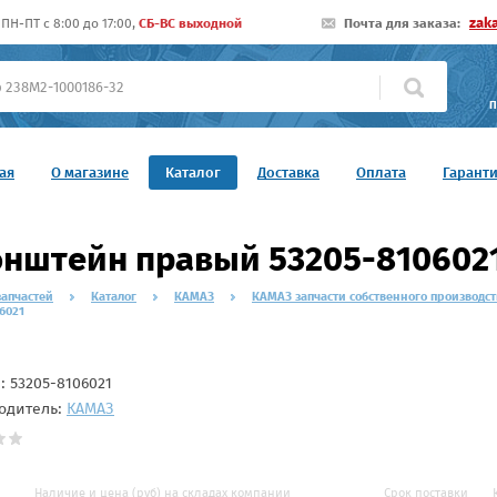
zak
ПН-ПТ c 8:00 до 17:00,
СБ-ВС выходной
Почта для заказа:
П
ая
О магазине
Каталог
Доставка
Оплата
Гарант
нштейн правый 53205-810602
запчастей
Каталог
КАМАЗ
КАМАЗ запчасти собственного производст
6021
л:
53205-8106021
одитель:
КАМАЗ
Наличие и цена (руб) на складах компании
Срок поставки