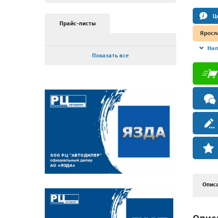
Ц
Прайс-листы
Яросл
Нал
Показать все
Опис