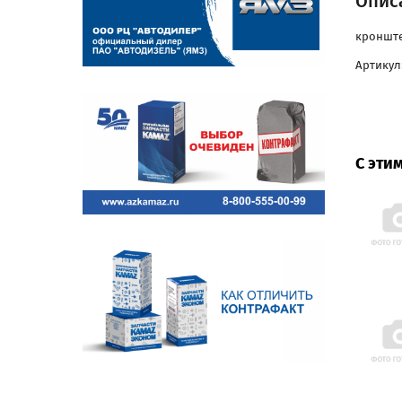
Опис
кронште
Артикул:
С эти