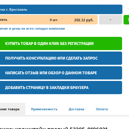
ена г. Ярославль
авль
0
шт.
202.32 руб.
–
ичие и цены
на всех складах компании
КУПИТЬ ТОВАР В ОДИН КЛИК БЕЗ РЕГИСТРАЦИИ
ПОЛУЧИТЬ КОНСУЛЬТАЦИЮ ИЛИ СДЕЛАТЬ ЗАПРОС
НАПИСАТЬ ОТЗЫВ ИЛИ ОБЗОР О ДАННОМ ТОВАРЕ
ДОБАВИТЬ СТРАНИЦУ В ЗАКЛАДКИ БРАУЗЕРА
ание товара
Применяемость
Доставка
Оплата