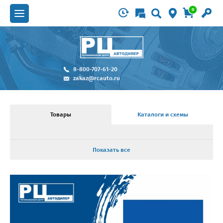
0
8-800-707-61-20
zakaz@rcauto.ru
Товары
Каталоги и схемы
Показать все