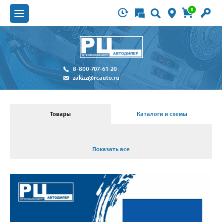
0
8-800-707-61-20
zakaz@rcauto.ru
Товары
Каталоги и схемы
Показать все