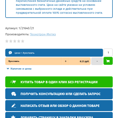
перечисления безналичных денежных средств на основании
выставленного счета. Цена на сайте указана на условиях
самовывоза с выбранного склада и действительна при
предварительной оплате 100% согласно выставленного счета.
Артикул:
1/21640/21
Производитель:
Технотрон-Метиз
Цена г. Ярославль
Ярославль
0
8.23 руб.
–
Наличие и цены
КУПИТЬ ТОВАР В ОДИН КЛИК БЕЗ РЕГИСТРАЦИИ
ПОЛУЧИТЬ КОНСУЛЬТАЦИЮ ИЛИ СДЕЛАТЬ ЗАПРОС
НАПИСАТЬ ОТЗЫВ ИЛИ ОБЗОР О ДАННОМ ТОВАРЕ
ДОБАВИТЬ СТРАНИЦУ В ЗАКЛАДКИ БРАУЗЕРА