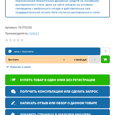
перечисления безналичных денежных средств на основании
выставленного счета. Цена на сайте указана на условиях
самовывоза с выбранного склада и действительна при
предварительной оплате 100% согласно выставленного счета.
Артикул:
15.1772320
Производитель:
КАМАЗ
Цена г. Ярославль
Ярославль
0
1 389.80 руб.
–
Наличие и цены
КУПИТЬ ТОВАР В ОДИН КЛИК БЕЗ РЕГИСТРАЦИИ
ПОЛУЧИТЬ КОНСУЛЬТАЦИЮ ИЛИ СДЕЛАТЬ ЗАПРОС
НАПИСАТЬ ОТЗЫВ ИЛИ ОБЗОР О ДАННОМ ТОВАРЕ
ДОБАВИТЬ СТРАНИЦУ В ЗАКЛАДКИ БРАУЗЕРА