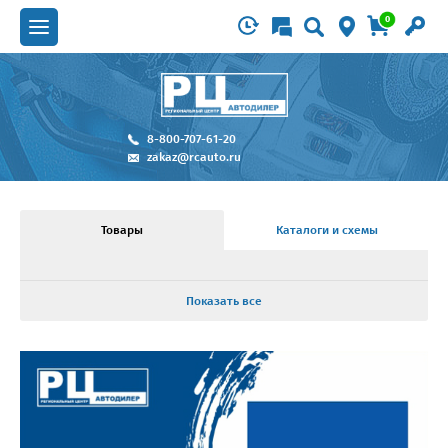
0
8-800-707-61-20
zakaz@rcauto.ru
Товары
Каталоги и схемы
Показать все