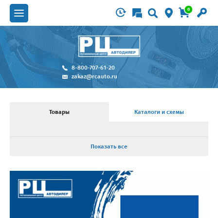
0
8-800-707-61-20
zakaz@rcauto.ru
Товары
Каталоги и схемы
Показать все