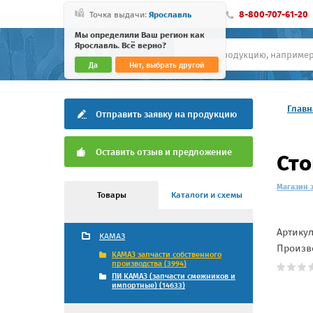
8-800-707-61-20
Точка выдачи:
Ярославль
Мы определили Ваш регион как
Ярославль. Всё верно?
Да
Нет, выбрать другой
Главн
Отправить заявку на продукцию
Оставить отзыв и предложение
Сто
Магазин 
Товары
Каталоги и схемы
Артику
КАМАЗ
Произв
КАМАЗ запчасти собственного
производства (3994)
ПИ КАМАЗ (запчасти смежников и
импортные) (14633)