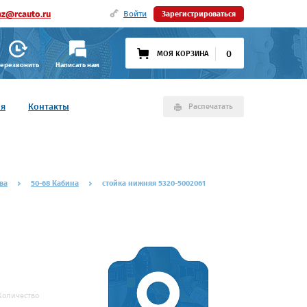
az@rcauto.ru
Войти
Зарегистрироваться
0
МОЯ КОРЗИНА
ерезвонить
Написать нам
ия
Контакты
Распечатать
ва
50-68 Кабина
стойка нижняя 5320-5002061
Количество