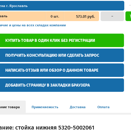
ена г. Ярославль
авль
0
шт.
573.01 руб.
–
ичие и цены
на всех складах компании
КУПИТЬ ТОВАР В ОДИН КЛИК БЕЗ РЕГИСТРАЦИИ
ПОЛУЧИТЬ КОНСУЛЬТАЦИЮ ИЛИ СДЕЛАТЬ ЗАПРОС
НАПИСАТЬ ОТЗЫВ ИЛИ ОБЗОР О ДАННОМ ТОВАРЕ
ДОБАВИТЬ СТРАНИЦУ В ЗАКЛАДКИ БРАУЗЕРА
ание товара
Применяемость
Доставка
Оплата
ние: стойка нижняя 5320-5002061