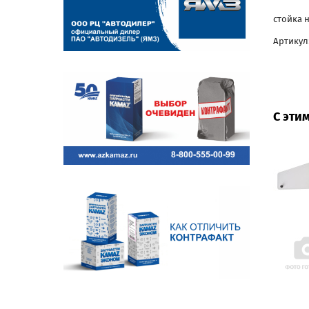
стойка 
Артикул
С эти