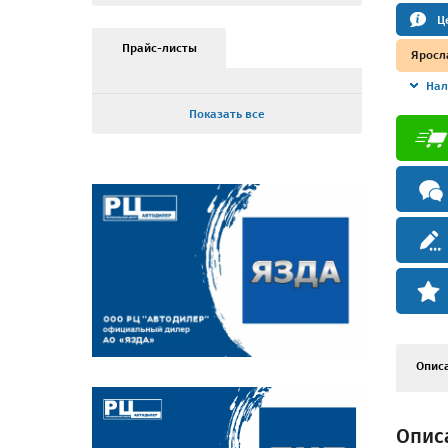
Ц
Прайс-листы
Яросл
Нал
Показать все
Опис
Описа