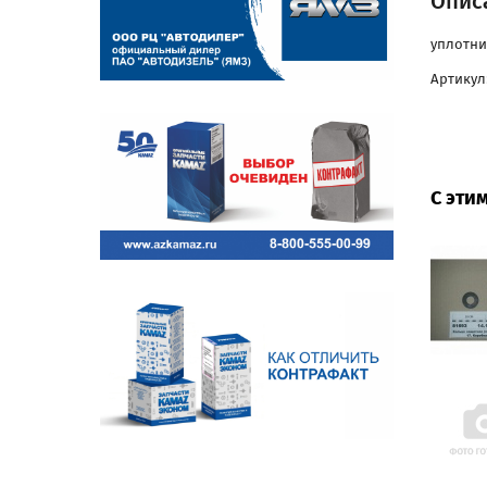
Описа
уплотни
Артикул
С эти