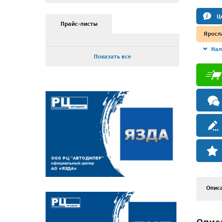
Ц
Прайс-листы
Яросл
Нал
Показать все
Опис