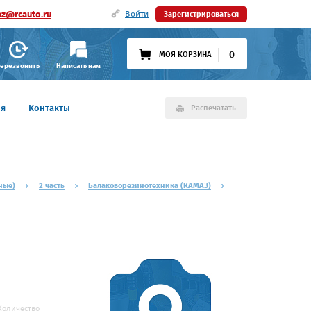
az@rcauto.ru
Войти
Зарегистрироваться
0
МОЯ КОРЗИНА
ерезвонить
Написать нам
ия
Контакты
Распечатать
ные)
2 часть
Балаковорезинотехника (КАМАЗ)
Количество