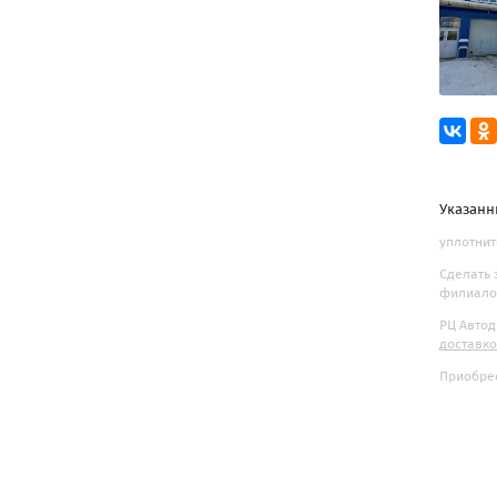
Указанн
уплотнит
Сделать 
филиалов
РЦ Автод
доставк
Приобрес