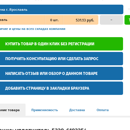
ена г. Ярославль
авль
0
шт.
531.13 руб.
–
ичие и цены
на всех складах компании
КУПИТЬ ТОВАР В ОДИН КЛИК БЕЗ РЕГИСТРАЦИИ
ПОЛУЧИТЬ КОНСУЛЬТАЦИЮ ИЛИ СДЕЛАТЬ ЗАПРОС
НАПИСАТЬ ОТЗЫВ ИЛИ ОБЗОР О ДАННОМ ТОВАРЕ
ДОБАВИТЬ СТРАНИЦУ В ЗАКЛАДКИ БРАУЗЕРА
ание товара
Применяемость
Доставка
Оплата