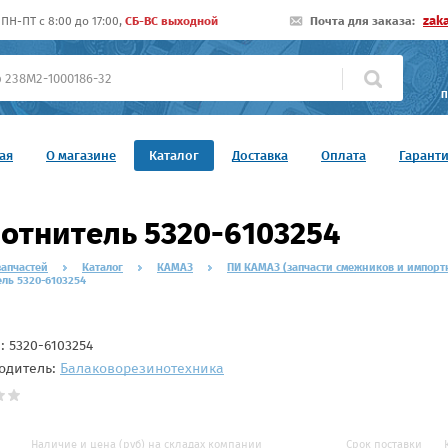
zak
ПН-ПТ c 8:00 до 17:00,
СБ-ВС выходной
Почта для заказа:
П
ая
О магазине
Каталог
Доставка
Оплата
Гарант
отнитель 5320-6103254
запчастей
Каталог
КАМАЗ
ПИ КАМАЗ (запчасти смежников и импорт
ль 5320-6103254
л:
5320-6103254
одитель:
Балаковорезинотехника
Наличие и цена (руб) на складах компании
Срок поставки