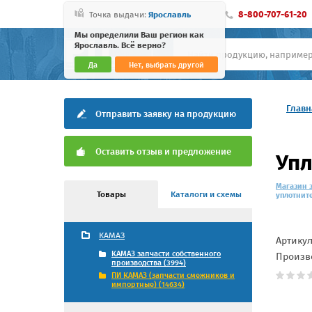
8-800-707-61-20
Точка выдачи:
Ярославль
Мы определили Ваш регион как
Ярославль. Всё верно?
Да
Нет, выбрать другой
Главн
Отправить заявку на продукцию
Оставить отзыв и предложение
Упл
Магазин 
Товары
Каталоги и схемы
уплотните
КАМАЗ
Артику
КАМАЗ запчасти собственного
Произв
производства (3994)
ПИ КАМАЗ (запчасти смежников и
импортные) (14634)