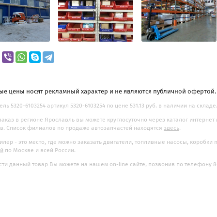
ые цены носят рекламный характер и не являются публичной офертой
ель 5320-6103254 артикул 5320-6103254 по цене 531.13 руб. в наличии на складе
заказ в регионе Ярославль вы можете круглосуточно через каталог интернет
. Список филиалов по продаже автозапчастей находятся
здесь
.
илер - это место, где можно заказать двигатели, топливные насосы, коробки
ой
по Москве и всей России.
ти данный товар Вы можете на нашем on-line сайте, позвонив по телефону 8-