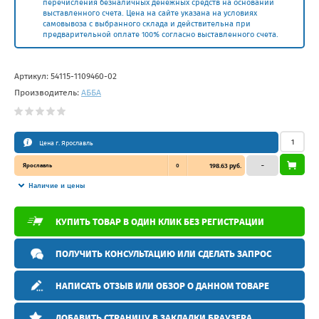
перечисления безналичных денежных средств на основании
выставленного счета. Цена на сайте указана на условиях
самовывоза с выбранного склада и действительна при
предварительной оплате 100% согласно выставленного счета.
Артикул:
54115-1109460-02
Производитель:
АББА
Цена г. Ярославль
Ярославль
0
198.63 руб.
–
Наличие и цены
КУПИТЬ ТОВАР В ОДИН КЛИК БЕЗ РЕГИСТРАЦИИ
ПОЛУЧИТЬ КОНСУЛЬТАЦИЮ ИЛИ СДЕЛАТЬ ЗАПРОС
НАПИСАТЬ ОТЗЫВ ИЛИ ОБЗОР О ДАННОМ ТОВАРЕ
ДОБАВИТЬ СТРАНИЦУ В ЗАКЛАДКИ БРАУЗЕРА