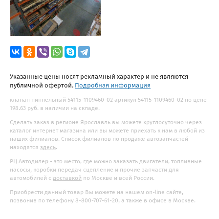
Указанные цены носят рекламный характер и не являются
публичной офертой.
Подробная информация
клапан ниппельный 54115-1109460-02 артикул 54115-1109460-02 по цене
198.63 руб. в наличии на складе.
Сделать заказ в регионе Ярославль вы можете круглосуточно через
каталог интернет магазина или вы можете приехать к нам в любой из
наших филиалов. Список филиалов по продаже автозапчастей
находятся
здесь
.
РЦ Автодилер - это место, где можно заказать двигатели, топливные
насосы, коробки передач сцепление и прочие запчасти для
автомобилей с
доставкой
по Москве и всей России.
Приобрести данный товар Вы можете на нашем on-line сайте,
позвонив по телефону 8-800-707-61-20, а также в офисе в Москве.