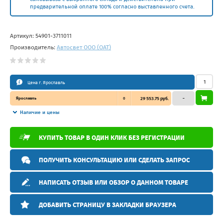
предварительной оплате 100% согласно выставленного счета.
Артикул:
54901-3711011
Производитель:
Автосвет ООО (ОАТ)
Цена г. Ярославль
Ярославль
0
29 553.75 руб.
–
Наличие и цены
КУПИТЬ ТОВАР В ОДИН КЛИК БЕЗ РЕГИСТРАЦИИ
ПОЛУЧИТЬ КОНСУЛЬТАЦИЮ ИЛИ СДЕЛАТЬ ЗАПРОС
НАПИСАТЬ ОТЗЫВ ИЛИ ОБЗОР О ДАННОМ ТОВАРЕ
ДОБАВИТЬ СТРАНИЦУ В ЗАКЛАДКИ БРАУЗЕРА