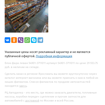
Указанные цены носят рекламный характер и не являются
публичной офертой.
Подробная информация
блок фара левая 54901-3711011 артикул 54901-3711011 по цене 29 553.75
руб. в наличии на складе.
Сделать заказ в регионе Ярославль вы можете круглосуточно через
каталог интернет магазина или вы можете приехать к нам в любой из
наших филиалов. Список филиалов по продаже автозапчастей
находятся
здесь
.
РЦ Автодилер - это место, где можно заказать двигатели, топливные
насосы, коробки передач сцепление и прочие запчасти для
автомобилей с
доставкой
по Москве и всей России.