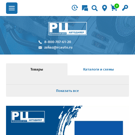
0
8-800-707-61-20
zakaz@rcauto.ru
Товары
Каталоги и схемы
Показать все