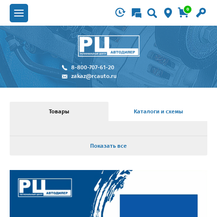
0
8-800-707-61-20
zakaz@rcauto.ru
Товары
Каталоги и схемы
Показать все