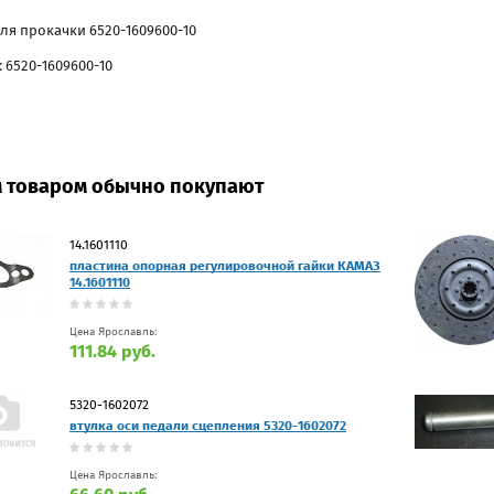
для прокачки 6520-1609600-10
 6520-1609600-10
м товаром обычно покупают
14.1601110
пластина опорная регулировочной гайки КАМАЗ
14.1601110
Цена Ярославль:
111.84 руб.
5320-1602072
втулка оси педали сцепления 5320-1602072
Цена Ярославль: