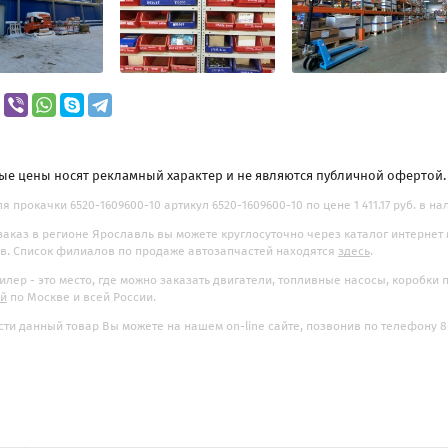
ые цены носят рекламный характер и не являются публичной офертой
ля прокачки 6520-1609600-10 артикул 6520-1609600-10 по цене 1 411.17 руб. в на
заказ в регионе Ярославль вы можете круглосуточно через каталог интернет
. Список филиалов по продаже автозапчастей находятся
здесь
.
илер - это место, где можно заказать двигатели, топливные насосы, коробки
ой
по Москве и всей России.
ти данный товар Вы можете на нашем on-line сайте, позвонив по телефону 8-