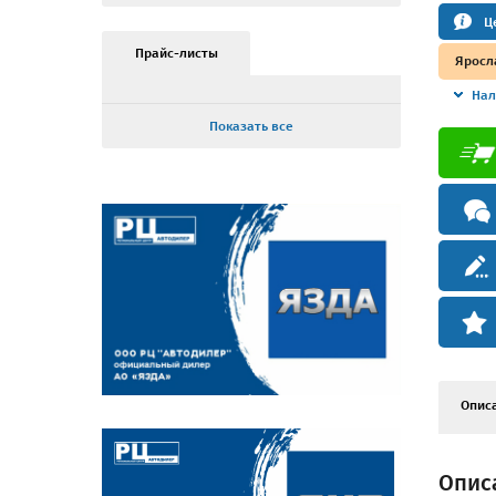
Ц
Прайс-листы
Яросл
Нал
Показать все
Опис
Описа