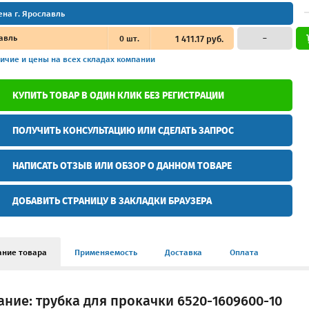
ена г. Ярославль
авль
0
шт.
1 411.17 руб.
–
ичие и цены
на всех складах компании
КУПИТЬ ТОВАР В ОДИН КЛИК БЕЗ РЕГИСТРАЦИИ
ПОЛУЧИТЬ КОНСУЛЬТАЦИЮ ИЛИ СДЕЛАТЬ ЗАПРОС
НАПИСАТЬ ОТЗЫВ ИЛИ ОБЗОР О ДАННОМ ТОВАРЕ
ДОБАВИТЬ СТРАНИЦУ В ЗАКЛАДКИ БРАУЗЕРА
ание товара
Применяемость
Доставка
Оплата
ние: трубка для прокачки 6520-1609600-10