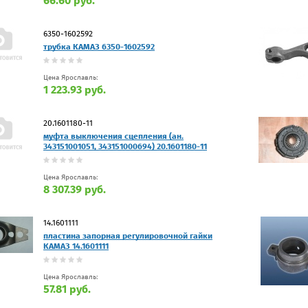
66.60 руб.
6350-1602592
трубка КАМАЗ 6350-1602592
Цена Ярославль:
1 223.93 руб.
20.1601180-11
муфта выключения сцепления (ан.
343151001051, 343151000694) 20.1601180-11
Цена Ярославль:
8 307.39 руб.
14.1601111
пластина запорная регулировочной гайки
КАМАЗ 14.1601111
Цена Ярославль:
57.81 руб.