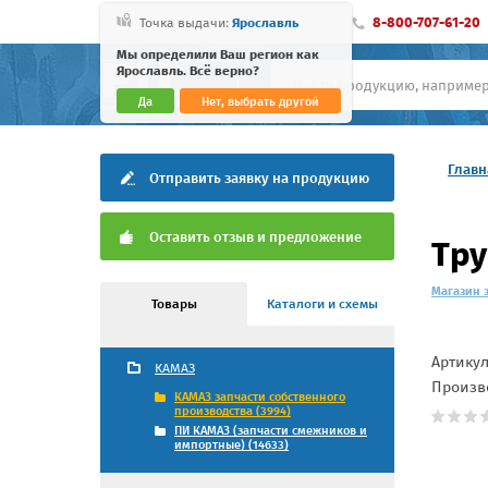
8-800-707-61-20
Точка выдачи:
Ярославль
Мы определили Ваш регион как
Ярославль. Всё верно?
Да
Нет, выбрать другой
Главн
Отправить заявку на продукцию
Оставить отзыв и предложение
Тру
Магазин 
Товары
Каталоги и схемы
Артику
КАМАЗ
Произв
КАМАЗ запчасти собственного
производства (3994)
ПИ КАМАЗ (запчасти смежников и
импортные) (14633)