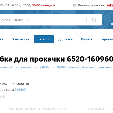
zak
ПН-ПТ c 8:00 до 17:00,
СБ-ВС выходной
Почта для заказа:
П
ая
О магазине
Каталог
Доставка
Оплата
Гарант
бка для прокачки 6520-160960
запчастей
Каталог
КАМАЗ
КАМАЗ запчасти собственного производст
л:
6520-1609600-10
одитель:
КАМАЗ
Наличие и цена (руб) на складах компании
Срок поставки