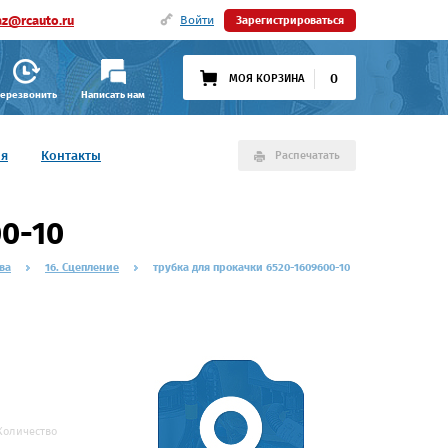
az@rcauto.ru
Войти
Зарегистрироваться
0
МОЯ КОРЗИНА
ерезвонить
Написать нам
ия
Контакты
Распечатать
0-10
ва
16. Сцепление
трубка для прокачки 6520-1609600-10
Количество