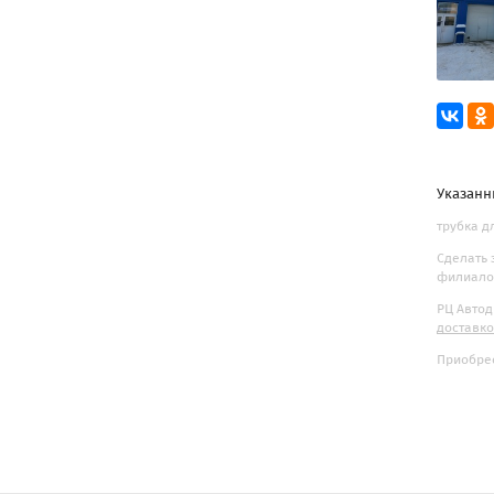
Указанн
трубка д
Сделать 
филиалов
РЦ Автод
доставк
Приобрес