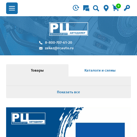
0
8-800-707-61-20
zakaz@rcauto.ru
Товары
Каталоги и схемы
Показать все