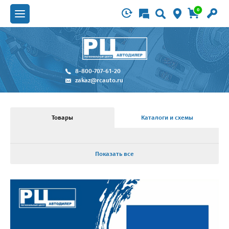
0
8-800-707-61-20
zakaz@rcauto.ru
Товары
Каталоги и схемы
Показать все