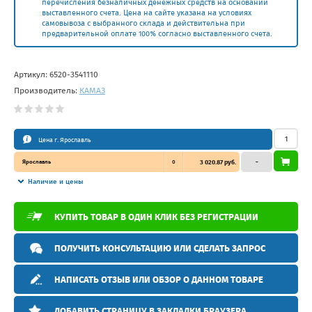
перечисления безналичных денежных средств на основании
выставленного счета. Цена на сайте указана на условиях
самовывоза с выбранного склада и действительна при
предварительной оплате 100% согласно выставленного счета.
Артикул:
6520-3541110
Производитель:
КАМАЗ
Цена г. Ярославль
Ярославль
0
3 020.87 руб.
–
Наличие и цены
КУПИТЬ ТОВАР В ОДИН КЛИК БЕЗ РЕГИСТРАЦИИ
ПОЛУЧИТЬ КОНСУЛЬТАЦИЮ ИЛИ СДЕЛАТЬ ЗАПРОС
НАПИСАТЬ ОТЗЫВ ИЛИ ОБЗОР О ДАННОМ ТОВАРЕ
ДОБАВИТЬ СТРАНИЦУ В ЗАКЛАДКИ БРАУЗЕРА